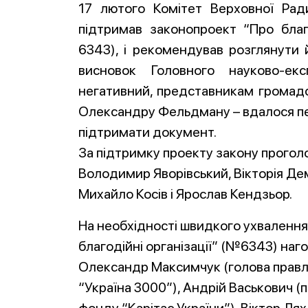
17 лютого Комітет Верховної Ради
підтримав законопроект “Про благ
6343), і рекомендував розглянути й
висновок Головного науково-ек
негативний, представникам громадс
Олександру Фельдману – вдалося пе
підтримати документ.
За підтримку проекту закону прого
Володимир Яворівський, Вікторія Де
Михайло Косів і Ярослав Кендзьор.
На необхідності швидкого ухвалення
благодійні організації” (№6343) на
Олександр Максимчук (голова правл
“Україна 3000”), Андрій Васькович 