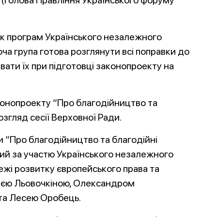
х (голова Правління Українського форуму
к програм Українського незалежного
ча група готова розглянути всі поправки до
вати їх при підготовці законопроекту на
конопроекту “Про благодійництво та
озгляд сесії Верховної Ради.
и “Про благодійництво та благодійні
ний за участю Українського незалежного
ежі розвитку європейського права та
єю Льовочкіною, Олександром
та Лесею Оробець.