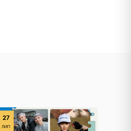
27
ЛИП