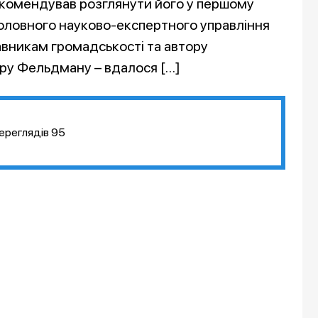
 рекомендував розглянути його у першому
к Головного науково-експертного управління
авникам громадськості та автору
ру Фельдману – вдалося […]
ереглядів
95