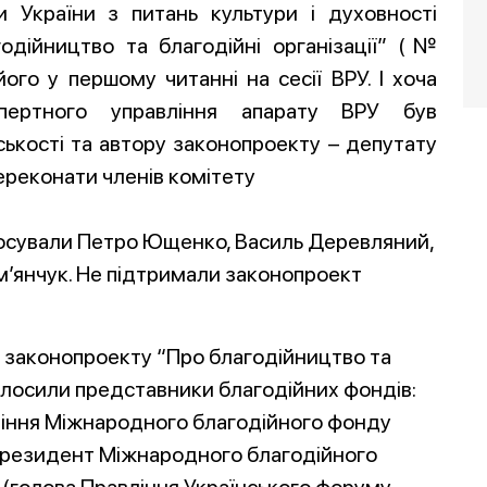
 України з питань культури і духовності
одійництво та благодійні організації” (№
ого у першому читанні на сесії ВРУ. І хоча
спертного управління апарату ВРУ був
ькості та автору законопроекту – депутату
реконати членів комітету
лосували Петро Ющенко, Василь Деревляний,
м’янчук. Не підтримали законопроект
 законопроекту “Про благодійництво та
голосили представники благодійних фондів:
іння Міжнародного благодійного фонду
(президент Міжнародного благодійного