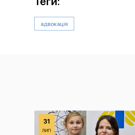
Теги:
адвокація
31
ЛИП