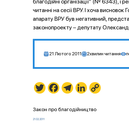
благодійні організації” (№ 6343), і
читанні на сесії ВРУ. І хоча висново
апарату ВРУ був негативний, предст
законопроекту – депутату Олександ
21 Лютого 2011
2
хвилин читання
п
Twitter
Facebook
Telegram
LinkedIn
Copy
Link
Закон про благодійництво
21.02.2011