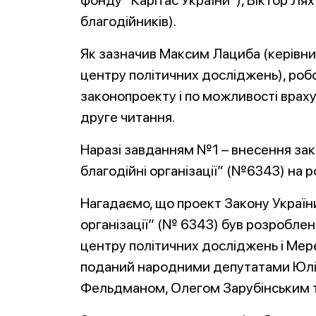
фонду “Карітас України”), Віктор Ля
благодійників).
Як зазначив Максим Лациба (керівни
центру політичних досліджень), робо
законопроекту і по можливості враху
друге читання.
Наразі завданням №1 – внесення за
благодійні організації” (№6343) на р
Нагадаємо, що проект Закону Україн
організації” (№ 6343) був розробле
центру політичних досліджень і Мер
поданий народними депутатами Юлі
Фельдманом, Олегом Зарубінським 