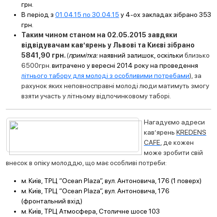
грн.
В період з
01.04.15 по 30.04.15
у 4-ох закладах зібрано 353
грн.
Таким чином станом на 02.05.2015 завдяки
відвідувачам кав’ярень у Львові та Києві зібрано
5841,90 грн.
(
примітка:
наявний залишок, оскільки
близько
6500грн.
витрачено у вересні 2014 року на проведення
літнього табору для молоді з особливими потребами
), за
рахунок яких неповносправні молоді люди матимуть змогу
взяти участь у літньому відпочинковому таборі.
Нагадуємо адреси
кав’ярень
KREDENS
CAFE
, де кожен
може зробити свій
внесок в опіку молоддю, що має особливі потреби:
м. Київ, ТРЦ “Ocean Plaza”, вул. Антоновича, 176 (1 поверх)
м. Київ, ТРЦ “Ocean Plaza”, вул. Антоновича, 176
(фронтальний вхід)
м. Київ, ТРЦ Атмосфера, Столичне шосе 103