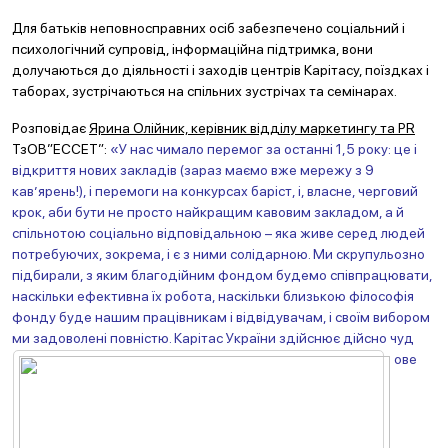
Для батьків неповносправних осіб забезпечено соціальний і
психологічний супровід, інформаційна підтримка, вони
долучаються до діяльності і заходів центрів Карітасу, поїздках і
таборах, зустрічаються на спільних зустрічах та семінарах.
Розповідає
Ярина Олійник, керівник відділу маркетингу
та PR
ТзОВ”ЕССЕТ”:
«У нас чимало перемог за останні 1,5 року: це і
відкриття нових закладів (зараз маємо вже мережу з 9
кав’ярень!), і перемоги на конкурсах баріст, і, власне, черговий
крок, аби бути не просто найкращим кавовим закладом, а й
спільнотою соціально відповідальною – яка живе серед людей
потребуючих, зокрема, і є з ними солідарною. Ми скрупульозно
підбирали, з яким благодійним фондом будемо співпрацювати,
наскільки ефективна їх робота, наскільки близькою філософія
фонду буде нашим працівникам і відвідувачам, і своїм вибором
ми задоволені повністю. Карітас України здійснює дійсно чуд
ове