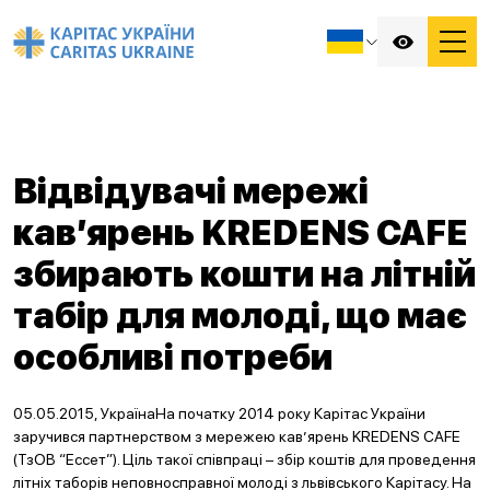
Відвідувачі мережі
кав’ярень KREDENS CAFE
збирають кошти на літній
табір для молоді, що має
особливі потреби
05.05.2015, УкраїнаНа початку 2014 року Карітас України
заручився партнерством з мережею кав’ярень KREDENS CAFE
(ТзОВ “Ессет”). Ціль такої співпраці – збір коштів для проведення
літніх таборів неповносправної молоді з львівського Карітасу. На