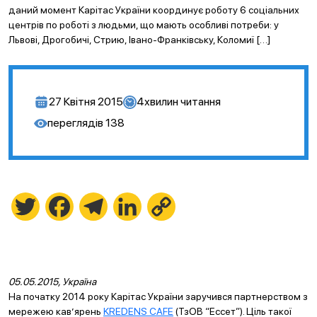
даний момент Карітас України координує роботу 6 соціальних
центрів по роботі з людьми, що мають особливі потреби: у
Львові, Дрогобичі, Стрию, Івано-Франківську, Коломиї […]
27 Квітня 2015
4
хвилин читання
переглядів
138
Twitter
Facebook
Telegram
LinkedIn
Copy
Link
05.05.2015, Україна
На початку 2014 року Карітас України заручився партнерством з
мережею кав’ярень
KREDENS CAFE
(ТзОВ “Ессет”). Ціль такої