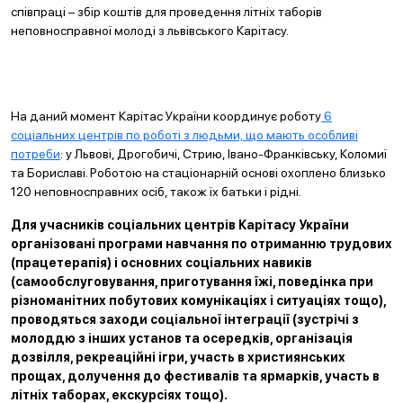
співпраці – збір коштів для проведення літніх таборів
неповносправної молоді з львівського Карітасу.
На даний момент Карітас України координує роботу
6
соціальних центрів по роботі з людьми, що мають особливі
потреби
: у Львові, Дрогобичі, Стрию, Івано-Франківську, Коломиї
та Бориславі. Роботою на стаціонарній основі охоплено близько
120 неповносправних осіб, також їх батьки і рідні.
Для учасників соціальних центрів Карітасу України
організовані програми навчання по отриманню трудових
(працетерапія) і основних соціальних навиків
(самообслуговування, приготування їжі, поведінка при
різноманітних побутових комунікаціях і ситуаціях тощо),
проводяться заходи соціальної інтеграції (зустрічі з
молоддю з інших установ та осередків, організація
дозвілля, рекреаційні ігри, участь в християнських
прощах, долучення до фестивалів та ярмарків, участь в
літніх таборах, екскурсіях тощо).