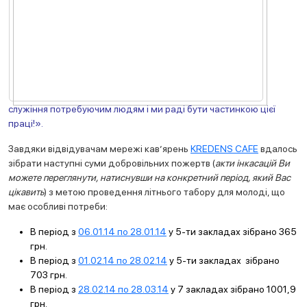
служіння потребуючим людям і ми раді бути частинкою цієї
праці!».
Завдяки відвідувачам мережі кав’ярень
KREDENS CAFE
вдалось
зібрат
и наступні суми добровільних пожертв (
акти інкасацій Ви
можете переглянути, натиснувши на конкретний період, який Вас
цікавить
) з метою проведення літнього табору для молоді, що
має особливі потреби:
В період з
06.01.14 по 28.01.14
у 5-ти закладах зібрано 365
грн.
В період з
01.02.14 по 28.02.14
у 5-ти закладах зібрано
703 грн.
В період з
28.02.14 по 28.03.14
у 7 закладах зібрано 1001,9
грн.