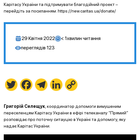
Карітасу України та підтримувати благодійний проект –
перейдіть за посиланням: https://new.caritas.ua/donate/
29 Квітня 2022
< 1
хвилин читання
переглядів
123
Twitter
Facebook
Telegram
LinkedIn
Copy
Link
Григорій Селещук
, координатор допомоги вимушеним
переселенцям Карітасу України в ефірі телеканалу “Прямий”
розповідає про поточну ситауцію в Україні та допомогу, яку
надає Карітас України.