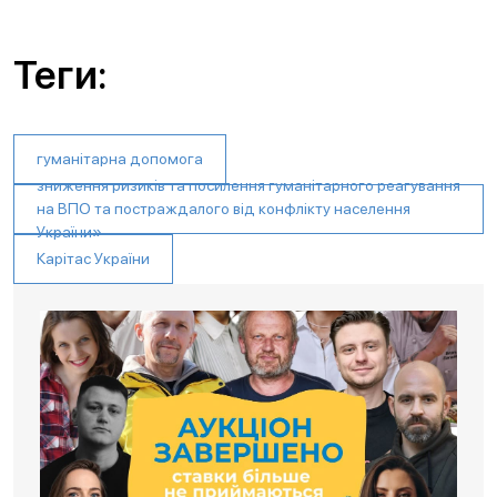
Теги:
гуманітарна допомога
зниження ризиків та посилення гуманітарного реагування
на ВПО та постраждалого від конфлікту населення
України»
Карітас України