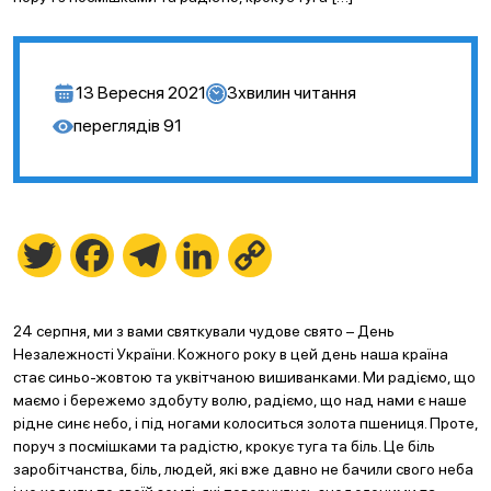
13 Вересня 2021
3
хвилин читання
переглядів
91
Twitter
Facebook
Telegram
LinkedIn
Copy
Link
24 серпня, ми з вами святкували чудове свято – День
Незалежності України. Кожного року в цей день наша країна
стає синьо-жовтою та уквітчаною вишиванками. Ми радіємо, що
маємо і бережемо здобуту волю, радіємо, що над нами є наше
рідне синє небо, і під ногами колоситься золота пшениця. Проте,
поруч з посмішками та радістю, крокує туга та біль. Це біль
заробітчанства, біль, людей, які вже давно не бачили свого неба