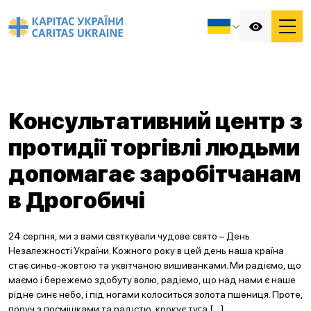
Консультативний центр з
протидії торгівлі людьми
допомагає заробітчанам
в Дрогобичі
24 серпня, ми з вами святкували чудове свято – День
Незалежності України. Кожного року в цей день наша країна
стає синьо-жовтою та уквітчаною вишиванками. Ми радіємо, що
маємо і бережемо здобуту волю, радіємо, що над нами є наше
рідне синє небо, і під ногами колоситься золота пшениця. Проте,
поруч з посмішками та радістю, крокує туга […]