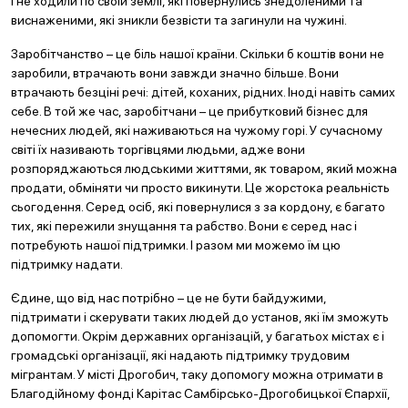
і не ходили по своїй землі, які повернулись знедоленими та
виснаженими, які зникли безвісти та загинули на чужині.
Заробітчанство – це біль нашої країни. Скільки б коштів вони не
заробили, втрачають вони завжди значно більше. Вони
втрачають безціні речі: дітей, коханих, рідних. Іноді навіть самих
себе. В той же час, заробітчани – це прибутковий бізнес для
нечесних людей, які наживаються на чужому горі. У сучасному
світі їх називають торгівцями людьми, адже вони
розпоряджаються людськими життями, як товаром, який можна
продати, обміняти чи просто викинути. Це жорстока реальність
сьогодення. Серед осіб, які повернулися з за кордону, є багато
тих, які пережили знущання та рабство. Вони є серед нас і
потребують нашої підтримки. І разом ми можемо їм цю
підтримку надати.
Єдине, що від нас потрібно – це не бути байдужими,
підтримати і скерувати таких людей до установ, які їм зможуть
допомогти. Окрім державних організацій, у багатьох містах є і
громадські організації, які надають підтримку трудовим
мігрантам. У місті Дрогобич, таку допомогу можна отримати в
Благодійному фонді Карітас Самбірсько-Дрогобицької Єпархії,