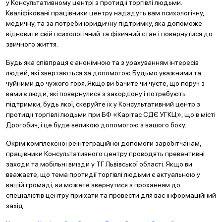
у Консультативному центрі з протидії торгівлі людьми.
Кваліфіковані працівники центру нададуть вам психологічну,
медичну, та за потреби юридичну підтримку, яка допоможе
відновити свій психологічний та фізичний стан і повернутися до
звичного життя.
Будь яка співпраця є анонімною та з урахуванням інтересів
людей, які звертаються за допомогою.Будьмо уважними та
чуйними до чужого горя. Якщо ви бачите чи чуєте, що поруч з
вами є люди, які повернулися з закордону і потребують
підтримки, будь якої, скеруйте їх у Консультативний центр з
протидії торгівлі людьми при БФ «Карітас СДЄ УГКЦ», що в місті
Дрогобич, і це буде великою допомогою з вашого боку.
Окрім комплексної реінтеграційної допомоги заробітчанам,
працівники Консультативного центру проводять превентивні
заходи та мобільні виїзди у ТГ Львівської області. Якщо ви
вважаєте, що тема протидії торгівлі людьми є актуальною у
вашій громаді, ви можете звернутися з проханням до
спеціалістів центру приїхати та провести для вас інформаційний
захід.