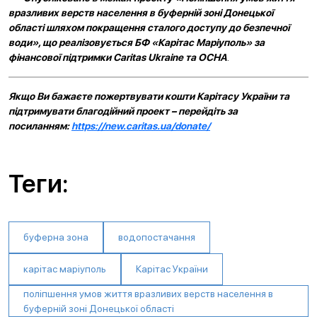
вразливих верств населення в буферній зоні Донецької
області шляхом покращення сталого доступу до безпечної
води», що реалізовується БФ «Карітас Маріуполь» за
фінансової підтримки Caritas Ukraine та ОСНА
.
Якщо Ви бажаєте пожертвувати кошти Карітасу України та
підтримувати благодійний проект – перейдіть за
посиланням:
https://new.caritas.ua/donate/
Теги:
буферна зона
водопостачання
карітас маріуполь
Карітас України
поліпшення умов життя вразливих верств населення в
буферній зоні Донецької області