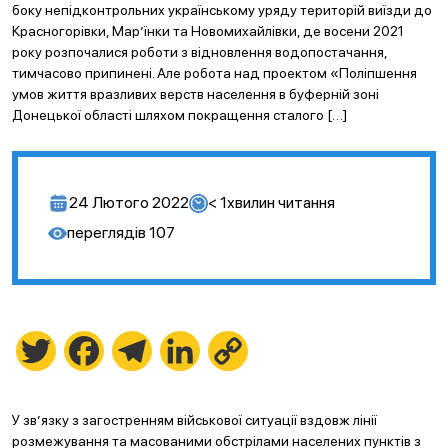
боку непідконтрольних українському уряду територій виїзди до
Красногорівки, Мар’їнки та Новомихайлівки, де восени 2021
року розпочалися роботи з відновлення водопостачання,
тимчасово припинені. Але робота над проектом «Поліпшення
умов життя вразливих верств населення в буферній зоні
Донецької області шляхом покращення сталого […]
24 Лютого 2022
< 1
хвилин читання
переглядів
107
Twitter
Facebook
Telegram
LinkedIn
Copy
Link
У зв’язку з загостренням військової ситуації вздовж лінії
розмежування та масованими обстрілами населених пунктів з