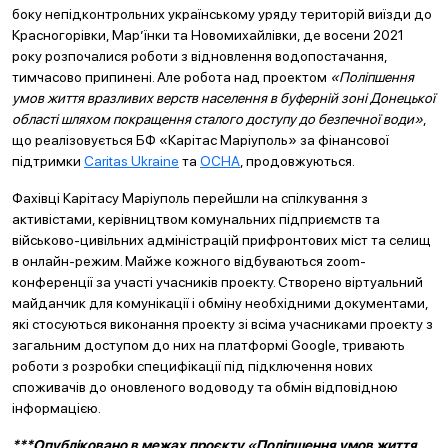
боку непідконтрольних українському уряду територій виїзди до
Красногорівки, Мар’їнки та Новомихайлівки, де восени 2021
року розпочалися роботи з відновлення водопостачання,
тимчасово припинені. Але робота над проектом
«Поліпшення
умов життя вразливих верств населення в буферній зоні Донецької
області шляхом покращення сталого доступу до безпечної води»
,
що реалізовується БФ «Карітас Маріуполь» за фінансової
підтримки
Caritas Ukraine
та
ОСНА
, продовжуються.
Фахівці Карітасу Маріуполь перейшли на спілкування з
активістами, керівництвом комунальних підприємств та
військово-цивільних адміністрацій прифронтових міст та селищ
в онлайн-режим. Майже кожного відбуваються zoom-
конференції за участі учасників проекту. Створено віртуальний
майданчик для комунікації і обміну необхідними документами,
які стосуються виконання проекту зі всіма учасниками проекту з
загальним доступом до них на платформі Google, тривають
роботи з розробки специфікації під підключення нових
споживачів до оновленого водоводу та обмін відповідною
інформацією.
***Опубліковано в межах проєкту «Поліпшення умов життя