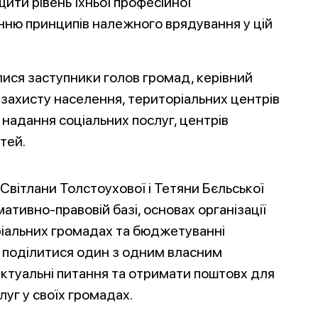
ищити рівень їхньої професійної
нню принципів належного врядування у цій
лися заступники голов громад, керівний
о захисту населення, територіальних центрів
 надання соціальних послуг, центрів
тей.
вітлани Толстоухової і Тетяни Бєльської
ативно-правовій базі, основах організації
ріальних громадах та бюджетуванні
у поділитися один з одним власним
ктуальні питання та отримати поштовх для
уг у своїх громадах.