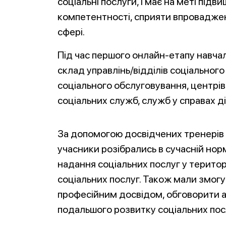
соціальні послуги, і має на меті підв
компетентності, сприяти впровадже
сфері.
Під час першого онлайн-етапу навча
склад управлінь/відділів соціальног
соціального обслуговування, центрів
соціальних служб, служб у справах ді
За допомогою досвідчених тренерів С
учасники розібрались в сучасній норм
надання соціальних послуг у терито
соціальних послуг. Також мали змог
професійним досвідом, обговорити а
подальшого розвитку соціальних посл