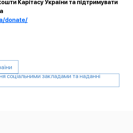
ошти Карітасу України та підтримувати
за
ua/donate/
раїни
ня соціальними закладами та наданні