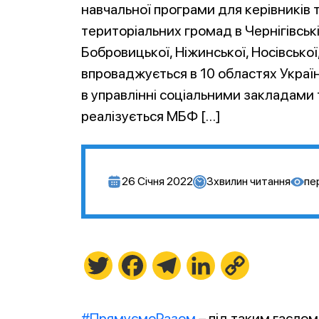
навчальної програми для керівників 
територіальних громад в Чернігівські
Бобровицької, Ніжинської, Носівської
впроваджується в 10 областях Украї
в управлінні соціальними закладами 
реалізується МБФ […]
26 Січня 2022
3
хвилин читання
пе
Twitter
Facebook
Telegram
LinkedIn
Copy
Link
#ПрямуємоРазом
– під таким гасло