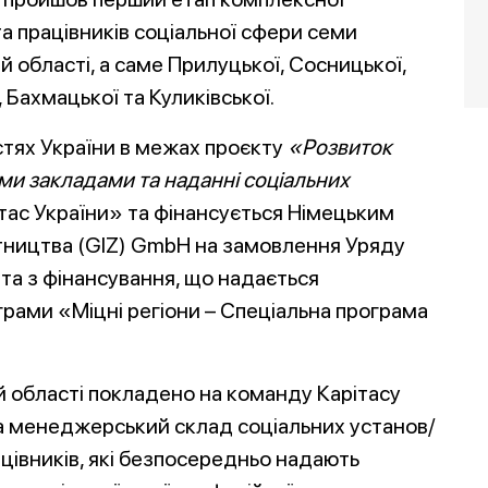
та працівників соціальної сфери семи
й області, а саме Прилуцької, Сосницької,
 Бахмацької та Куликівської.
тях України в межах проєкту
«Розвиток
ми закладами та наданні соціальних
тас України» та фінансується Німецьким
тництва (GIZ) GmbH на замовлення Уряду
та з фінансування, що надається
рами «Міцні регіони – Спеціальна програма
й області покладено на команду Карітасу
на менеджерський склад соціальних установ/
ацівників, які безпосередньо надають