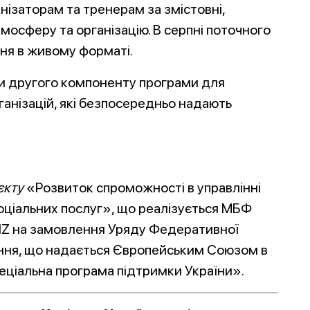
ізаторам та тренерам за змістовні,
атмосферу та організацію. В серпні поточного
ня в живому форматі.
ги другого компоненту програми для
рганізацій, які безпосередньо надають
єкту
«Розвиток спроможності в управлінні
оціальних послуг», що реалізується МБФ
GIZ на замовлення Уряду Федеративної
ання, що надається Європейським Союзом в
пеціальна програма підтримки України».