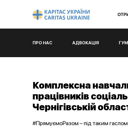
ОТР
ПРО НАС
АДВОКАЦІЯ
ГУМ
Комплексна навчал
працівників соціаль
Чернігівській облас
#ПрямуємоРазом – під таким гаслом