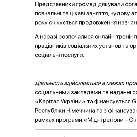
Представники громад дякували орган
повчальні та цікаві заняття, чудову 
року очікується продовження навчан
А наразі розпочалися онлайн тренін
працівників соціальних установ та о
соціальні послуги.
Діяльність здійснюється в межах про
соціальними закладами та наданні с
«Карітас України» та фінансується 
Республіки Німеччина та з фінансув
рамках програми «Міцні регіони – С