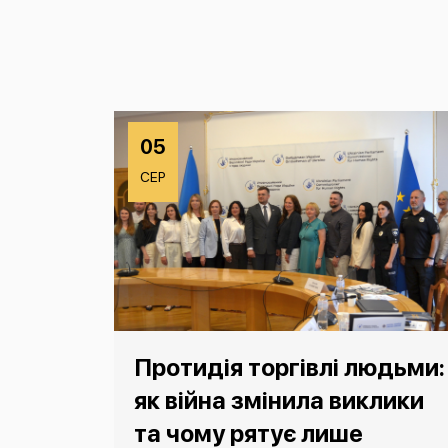
05
СЕР
Протидія торгівлі людьми:
як війна змінила виклики
та чому рятує лише