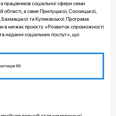
та працівників соціальної сфери семи
й області, а саме Прилуцької, Сосницької,
, Бахмацької та Куликівської. Програма
ни в межах проєкту «Розвиток спроможності
та наданні соціальних послуг», що
реглядів
96
м пройшов перший етап комплексної