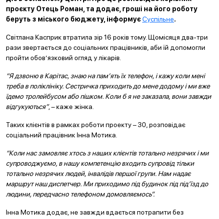
проєкту Отець Роман, та додає, гроші на його роботу
беруть з міського бюджету, інформує
Суспільне
.
Світлана Касприк втратила зір 16 років тому. Щомісяця два-три
рази звертається до соціальних працівників, аби їй допомогли
пройти обов’язковий огляд у лікарів.
“Я дзвоню в Карітас, знаю на пам’ять їх телефон, і кажу коли мені
треба в поліклініку. Сестричка приходить до мене додому і ми вже
їдемо тролейбусом або пішком. Коли б я не заказала, вони завжди
відгукуються”
, – каже жінка.
Таких клієнтів в рамках роботи проекту – 30, розповідає
соціальний працівник Інна Мотика.
“Коли нас замовляє хтось з наших клієнтів тотально незрячих і ми
супроводжуємо, в нашу компетенцію входить супровід тільки
тотально незрячих людей, інвалідів першої групи. Нам надає
маршрут наш диспетчер. Ми приходимо під будинок під під’їзд до
людини, передчасно телефоном домовляємось”.
Інна Мотика додає, не завжди вдається потрапити без