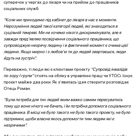
суперечок у чергах до лікаря чи на прийом до працівників
соціальних служб.
“Коли ми приходимо під кабінет до лікаря в нас є моменти.
Нерозуміння людей такої категорії людей, які знаходяться в
суцільній темряві. Ми не хочемо нікого дискримінувати, але я
завжди пред’являю посвідчення соціального працівника, що
супроводжую незрячу людину і в фактичний момент є очима цієї
людини. Якщо мирно і з любов’ю ти до людей звертаєшся, люди
йдуть на зустріч”.
Переважно, ті люди які є клієнтами проєкту
“Супровід інвалідів
по зору І групи”
стоять на обліку в управлінні праці чи УТОСі. Існує
проєкт майже два роки. Як з’явилась ідея створити розповідає
Отець Роман.
“Була потреба для тих людей яким важко самим пересуватись
тому що вони нічого не бачать, і їм потрібна допомога соціального
працівника. В місці не було такого не було такого проекту, не було
підтримки, щоби власне якось допомогти тим людям які є
незрячими”.