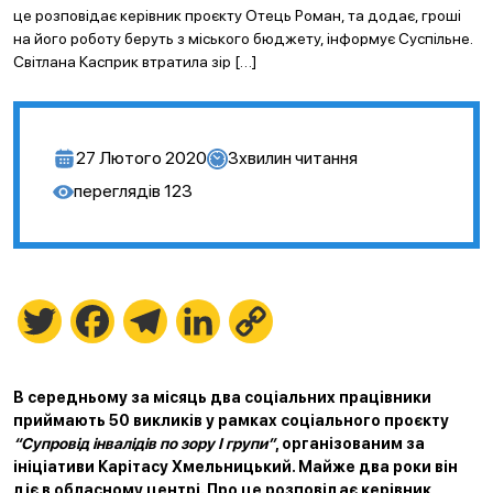
це розповідає керівник проєкту Отець Роман, та додає, гроші
на його роботу беруть з міського бюджету, інформує Суспільне.
Світлана Касприк втратила зір […]
27 Лютого 2020
3
хвилин читання
переглядів
123
Twitter
Facebook
Telegram
LinkedIn
Copy
Link
В середньому за місяць два соціальних працівники
приймають 50 викликів у рамках соціального проєкту
“Супровід інвалідів по зору І групи”
, організованим за
ініціативи Карітасу Хмельницький. Майже два роки він
діє в обласному центрі. Про це розповідає керівник