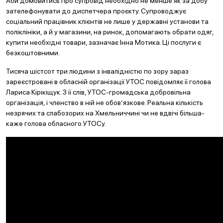
Аби домовитись про супровід необхідно не менше як за добу
зателефонувати до диспетчера проєкту. Супроводжує
соціальний працівник клієнтів не лише у державні установи та
поліклініки, а й у магазини, на ринок, допомагають обрати одяг,
купити необхідні товари, зазначає Інна Мотика. Ці послуги є
безкоштовними.
Тисяча шістсот три людини з інвалідністю по зору зараз
зареєстровані в обласній організації УТОС повідомляє її голова
Лариса Кірікіщук. З її слів, УТОС-громадська добровільна
організація, і членство в ній не обов’язкове. Реальна кількість
незрячих та слабозорих на Хмельниччині чи не вдвічі більша-
каже голова обласного УТОСу.