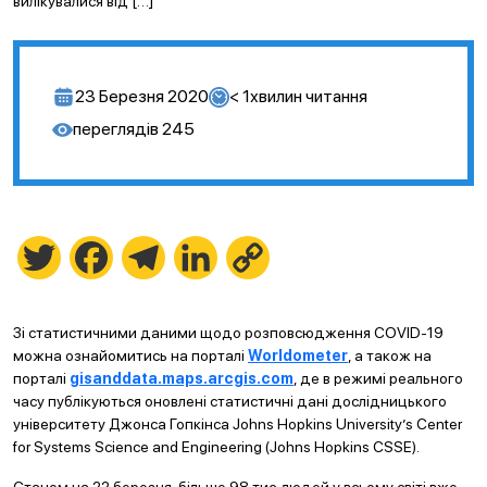
вилікувалися від […]
23 Березня 2020
< 1
хвилин читання
переглядів
245
Twitter
Facebook
Telegram
LinkedIn
Copy
Link
Зі статистичними даними щодо розповсюдження COVID-19
можна ознайомитись на порталі
Worldometer
, а також на
порталі
gisanddata.maps.arcgis.com
, де в режимі реального
часу публікуються оновлені статистичні дані дослідницького
університету Джонса Гопкінса Johns Hopkins University’s Center
for Systems Science and Engineering (Johns Hopkins CSSE).