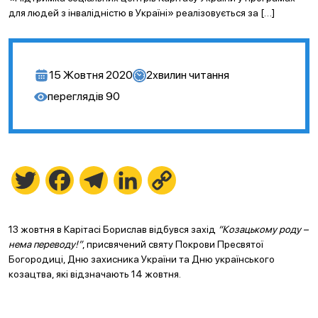
для людей з інвалідністю в Україні» реалізовується за […]
15 Жовтня 2020
2
хвилин читання
переглядів
90
Twitter
Facebook
Telegram
LinkedIn
Copy
Link
13 жовтня в Карітасі Борислав відбувся захід
“Козацькому роду –
нема переводу!”
, присвячений святу Покрови Пресвятої
Богородиці, Дню захисника України та Дню українського
козацтва, які відзначають 14 жовтня.