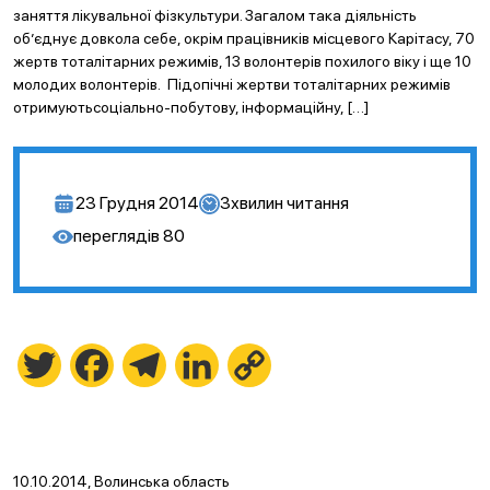
заняття лікувальної фізкультури. Загалом така діяльність
об’єднує довкола себе, окрім працівників місцевого Карітасу, 70
жертв тоталітарних режимів, 13 волонтерів похилого віку і ще 10
молодих волонтерів. Підопічні жертви тоталітарних режимів
отримуютьсоціально-побутову, інформаційну, […]
23 Грудня 2014
3
хвилин читання
переглядів
80
Twitter
Facebook
Telegram
LinkedIn
Copy
Link
10.10.2014, Волинська область