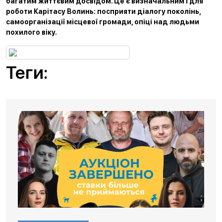
багатим життєвим досвідом. Це є визначальним і для
роботи Карітасу Волинь: посприяти діалогу поколінь,
самоорганізації місцевої громади, опіці над людьми
похилого віку.
Теги: