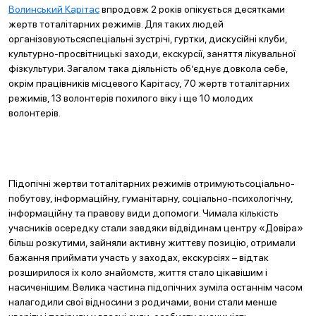
Волинський Карітас
впродовж 2 років опікується десятками
жертв тоталітарних режимів. Для таких людей
організовуютьсяспеціальні зустрічі, гуртки, дискусійні клуби,
культурно-просвітницькі заходи, екскурсії, заняття лікувальної
фізкультури. Загалом така діяльність об’єднує довкола себе,
окрім працівників місцевого Карітасу, 70 жертв тоталітарних
режимів, 13 волонтерів похилого віку і ще 10 молодих
волонтерів.
Підопічні жертви тоталітарних режимів отримуютьсоціально-
побутову, інформаційну, гуманітарну, соціально-психологічну,
інформаційну та правову види допомоги. Чимала кількість
учасників осередку стали завдяки відвідинам центру «Довіра»
більш розкутими, зайняли активну життєву позицію, отримали
бажання приймати участь у заходах, екскурсіях – відтак
розширилося їх коло знайомств, життя стало цікавішим і
насиченішим. Велика частина підопічних зуміла останнім часом
налагодили свої відносини з родичами, вони стали менше