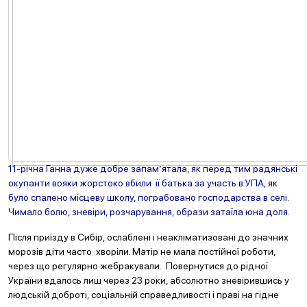
11-річна Ганна дуже добре запам’ятала, як перед тим радянські
окупанти вояки жорстоко вбили її батька за участь в УПА, як
було спалено місцеву школу, пограбовано господарства в селі.
Чимало болю, зневіри, розчарування, образи затаїла юна доля.
Після приїзду в Сибір, ослаблені і неакліматизовані до значних
морозів діти часто хворіли. Матір не мала постійної роботи,
через що регулярно жебракували. Повернутися до рідної
України вдалось лиш через 23 роки, абсолютно зневірившись у
людській доброті, соціальній справедливості і праві на гідне