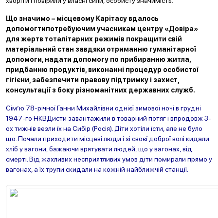
хворіти і повірили у власні сили, особисту значимість.
Що значимо – місцевому Карітасу вдалось
допомогтипотребуючим учасникам центру «Довіра»
для жертв тоталітарних режимів покращити свій
матеріальний стан завдяки отриманню гуманітарної
допомоги, надати допомогу по прибиранню житла,
придбанню продуктів, виконанні процедур особистої
гігієни, забезпечити правову підтримку і захист,
консультації з боку різноманітних державних служб.
Сім’ю 78-річної Ганни Михайлівни однієї зимової ночі в грудні
1947-го НКВДисти завантажили в товарний потяг і впродовж 3-
ох тижнів везли їх на Сибір (Росія). Діти хотіли їсти, але не було
що. Почали приходити місцеві люди і зі своєї доброї волі кидали
хліб у вагони, бажаючи врятувати людей, що у вагонах, від
смерті. Від жахливих несприятливих умов діти помирали прямо у
вагонах, а їх трупи скидали на кожній найближчій станції.