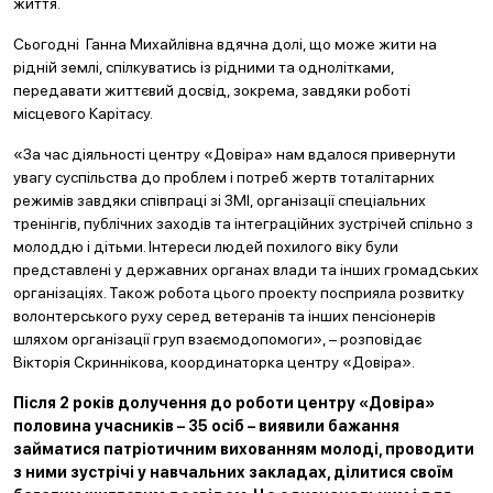
життя.
Сьогодні Ганна Михайлівна вдячна долі, що може жити на
рідній землі, спілкуватись із рідними та однолітками,
передавати життєвий досвід, зокрема, завдяки роботі
місцевого Карітасу.
«За час діяльності центру «Довіра» нам вдалося привернути
увагу суспільства до проблем і потреб жертв тоталітарних
режимів завдяки співпраці зі ЗМІ, організації спеціальних
тренінгів, публічних заходів та інтеграційних зустрічей спільно з
молоддю і дітьми. Інтереси людей похилого віку були
представлені у державних органах влади та інших громадських
організаціях. Також робота цього проекту посприяла розвитку
волонтерського руху серед ветеранів та інших пенсіонерів
шляхом організації груп взаємодопомоги», – розповідає
Вікторія Скриннікова, координаторка центру «Довіра».
Після 2 років долучення до роботи центру «Довіра»
половина учасників – 35 осіб – виявили бажання
займатися патріотичним вихованням молоді, проводити
з ними зустрічі у навчальних закладах, ділитися своїм