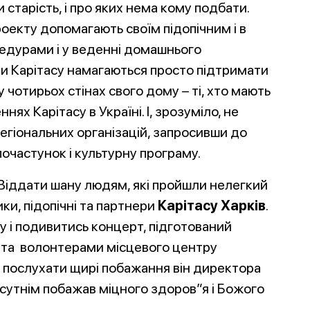
старість, і про яких нема кому подбати.
роекту допомагають своїм підопічним і в
цедурами і у веденні домашнього
ки Карітасу намагаються просто підтримати
у чотирьох стінах свого дому – ті, хто мають
нях Карітасу в Україні. І, зрозуміло, не
егіональних організацій, запросивши до
почастунок і культурну програму.
Віддати шану людям, які пройшли нелегкий
ки, підопічні та партнери
Карітасу Харків
.
у і подивитись концерт, підготований
 та волонтерами місцевого центру
і послухати щирі побажання він директора
рисутнім побажав міцного здоров”я і Божого