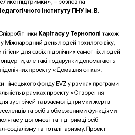
еликої підтримки», ‒ розповіла
едагогічного інституту ПНУ ім. В.
Співробітники
Карітасу у Тернополі
також
 у Міжнародний день людей похилого віку,
 гігієни для своїх підопічних самотніх людей
 і концерти, але такі подарунки допомагають
 підопічних проекту «Домашня опіка».
мки німецького фонду EVZ у рамках програми
діяльність в рамках проекту «Створення
для зустрічей та взаємопідтримки жертв
еселенців та осіб з обмеженими функціями
полягає у допомозі та підтримці осіб
ал-соціалізму та тоталітаризму. Проект