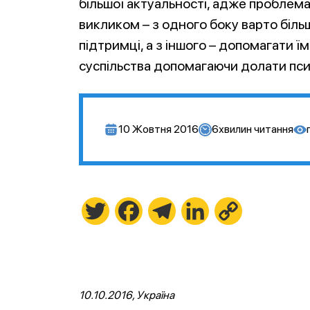
більшої актуальності, адже проблем
викликом – з одного боку варто біл
підтримці, а з іншого – допомагати 
суспільства допомагаючи долати пси
10 Жовтня 2016
6
хвилин читання
Twitter
Facebook
Telegram
LinkedIn
Copy
Link
10.10.2016, Україна