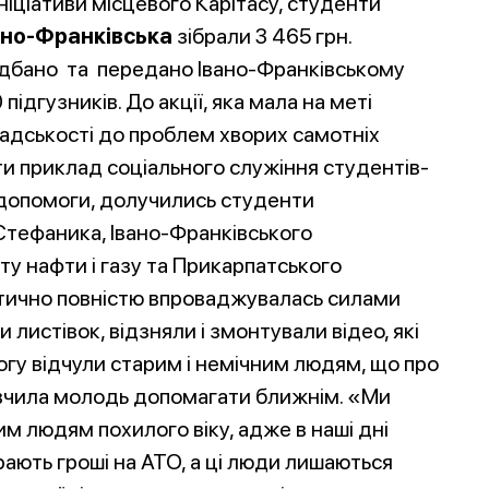
ініціативи місцевого Карітасу, студенти
ано-Франківська
зібрали 3 465 грн.
ридбано та передано Івано-Франківському
ідгузників. До акції, яка мала на меті
мадськості до проблем хворих самотніх
ти приклад соціального служіння студентів-
 допомоги, долучились студенти
 Стефаника, Івано-Франківського
ту нафти і газу та Прикарпатського
ктично повністю впроваджувалась силами
 листівок, відзняли і змонтували відео, які
у відчули старим і немічним людям, що про
навчила молодь допомагати ближнім. «Ми
м людям похилого віку, адже в наші дні
ають гроші на АТО, а ці люди лишаються