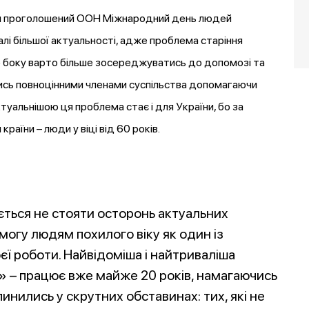
ться проголошений ООН Міжнародний день людей
лі більшої актуальності, адже проблема старіння
о боку варто більше зосереджуватись до допомозі та
атись повноцінними членами суспільства допомагаючи
туальнішою ця проблема стає і для України, бо за
аїни – люди у віці від 60 років.
ється не стояти осторонь актуальних
огу людям похилого віку як один із
єї роботи. Найвідоміша і найтриваліша
» – працює вже майже 20 років, намагаючись
инились у скрутних обставинах: тих, які не