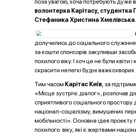
поза увагою, хоча потребують дуже в
волонтерка Карітасу, студентка П
Стефаника Христина Хмелівська
.
долучились до соціального служіння
за кошти спонсорів закупивши засоби
похилого віку. І хоч це не були квіти
скрасити нелегкі будні важкохворих
Тим часом
Карітас Київ
, за підтри
«Місце зустрічі: діалог», розпочав 
сприятливого соціального простору 
націонал-соціалізму, вимушених пер
мобільності». Основна ідея проекту 
похилого віку, які є жертвами націон