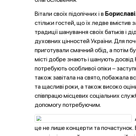
Вітали своїх підопічних і в
Бориславі
стільки гостей, що їх ледве вмістив 
традиції шанування своїх батьків і ді
духовних цінностей України. Для поч
приготували смачний обід, а потім бу
місті добре знають і шанують досвід К
потребують особливої опіки – заступ
також завітала на свято, побажала всі
та щасливі роки, а також високо оцін
співпрацю місцевих соціальних служб
допомогу потребуючим.
це не лише концерти та почастунок. 