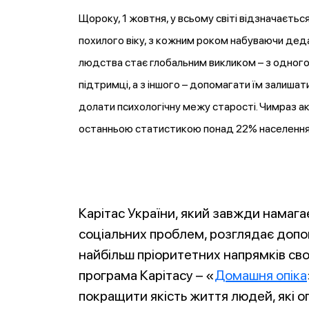
Щороку, 1 жовтня, у всьому світі відзначає
похилого віку, з кожним роком набуваючи деда
людства стає глобальним викликом – з одног
підтримці, а з іншого – допомагати їм залиш
долати психологічну межу старості. Чимраз ак
останньою статистикою понад 22% населення кр
Карітас України, який завжди намага
соціальних проблем, розглядає допом
найбільш пріоритетних напрямків сво
програма Карітасу – «
Домашня опіка
покращити якість життя людей, які оп