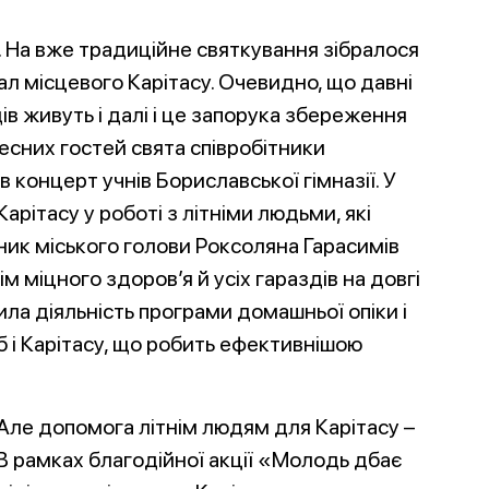
. На вже традиційне святкування зібралося
зал місцевого Карітасу. Очевидно, що давні
дів живуть і далі і це запорука збереження
есних гостей свята співробітники
в концерт учнів Бориславської гімназії. У
арітасу у роботі з літніми людьми, які
ник міського голови Роксоляна Гарасимів
м міцного здоров’я й усіх гараздів на довгі
ила діяльність програми домашньої опіки і
 і Карітасу, що робить ефективнішою
Але допомога літнім людям для Карітасу –
В рамках благодійної акції «Молодь дбає