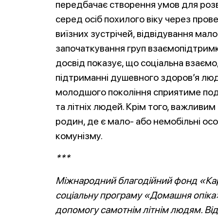
передбачає створення умов для розв
серед осіб похилого віку через прове
виїзних зустрічей, відвідування мал
започаткування груп взаємопідтримки
досвід показує, що соціальна взаємо
підтриманні душевного здоров’я люд
молодшого покоління сприятиме пода
та літніх людей. Крім того, важливи
родин, де є мало- або немобільні осо
комунізму.
***
Міжнародний благодійний фонд «Кар
соціальну програму «Домашня опіка
допомогу самотнім літнім людям. Ві