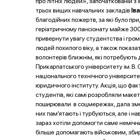
про літніх людей», започаткованій з 
трьох вищих навчальних закладів
Ів
благодійних пожертв, за які було п
геріатричному пансіонату майже 300 п
привернути увагу студентства і гро
людей похилого віку, а також показа
волонтерів ближнім, які потребують
Прикарпатського університету ім. В.
національного технічного університе
юридичного інституту. Акція, що фа
студентів, які самі розробляли макети
поширювали в соцмережах, дала змог
них пам’ятають і турбуються, але і 
зараз хотіли допомогти саме немічни
більше допомагають військовим, збир