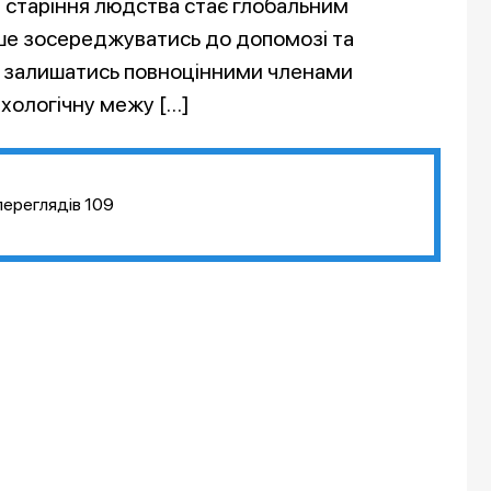
а старіння людства стає глобальним
ьше зосереджуватись до допомозі та
їм залишатись повноцінними членами
хологічну межу […]
переглядів
109