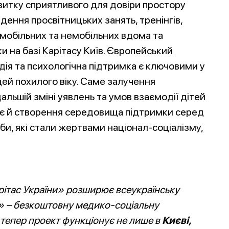
итку сприятливого для довіри простору
дення просвітницьких занять, тренінгів,
омобільних та немобільних вдома та
 на базі Карітасу Київ. Європейський
дія та психологічна підтримка є ключовими у
ей похилого віку. Саме залучення
льшій зміні уявлень та умов взаємодії дітей
м є й створення середовища підтримки серед
би, які стали жертвами націонал-соціалізму,
ітас України» розширює всеукраїнську
» – безкоштовну медико-соціальну
дтепер проект функціонує не лише в
Києві,