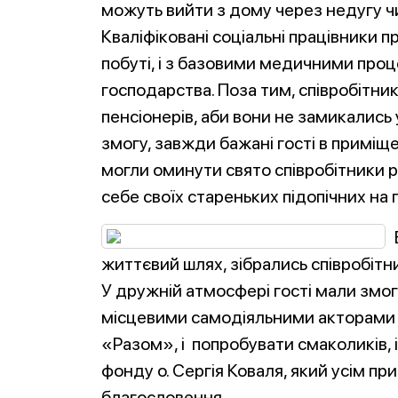
можуть вийти з дому через недугу чи 
Кваліфіковані соціальні працівники п
побуті, і з базовими медичними про
господарства. Поза тим, співробітни
пенсіонерів, аби вони не замикались 
змогу, завжди бажані гості в приміщен
могли оминути свято співробітники р
себе своїх стареньких підопічних на 
життєвий шлях, зібрались співробітни
У дружній атмосфері гості мали змог
місцевими самодіяльними акторами
«Разом», і попробувати смаколиків, 
фонду о. Сергія Коваля, який усім п
благословення.