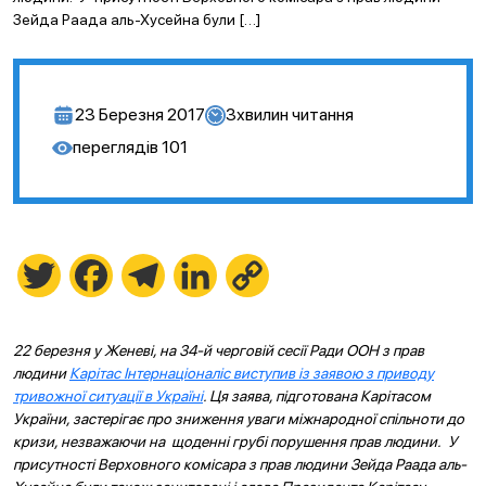
Зейда Раада аль-Хусейна були […]
23 Березня 2017
3
хвилин читання
переглядів
101
Twitter
Facebook
Telegram
LinkedIn
Copy
Link
22 березня у Женеві, на 34-й черговій сесії Ради ООН з прав
людини
Карітас Інтернаціоналіс виступив із заявою з приводу
тривожної ситуації в Україні
. Ця заява, підготована Карітасом
України, застерігає про зниження уваги міжнародної спільноти до
кризи, незважаючи на щоденні грубі порушення прав людини. У
присутності Верховного комісара з прав людини Зейда Раада аль-