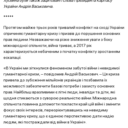
Хусейна були також зацитовані і слова Президента Карітасу
України Андрія Васьковича.
*****
Протягом майже трьох років тривалий конфлікт на сході України
спричиняє гуманітарну кризу і призвів до порушення основних
прав людини. Незважаючи на різке зниження уваги з боку
міжнародної спільноти, війна триває, а 2017 рік
характеризується небаченим з початку конфлікту зростанням
ескалації.
«В Україні ми зіткнулися феноменом забутої війни і невидимої
гуманітарної кризи, ‒ повідомив Андрій Васькович. ‒ Ця криза
привела до зубожіння мільйонів українців і позбавила їх
можливості забезпечити базові потреби і захисту основних
прав. Найбільш вразливими є літні люди, інваліди та діти, які
щодня стикаються з суворою реальністю війни. Міжнародна
спільнота повинна допомогти покласти край цій війні і змінити
фокус своїх інтересів, переорієнтувавшись на невидиму
гуманітарну кризу, що є єдиною перспективою дати надію
людям, які постраждали від війни в Україні».