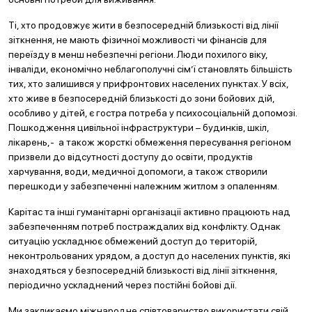
Ті, хто продовжує жити в безпосередній близькості від лінії
зіткнення, не мають фізичної можливості чи фінансів для
переїзду в менш небезпечні регіони. Люди похилого віку,
інваліди, економічно неблагополучні сім’ї становлять більшість
тих, хто залишився у прифронтових населених пунктах. У всіх,
хто живе в безпосередній близькості до зони бойових дій,
особливо у дітей, є гостра потреба у психосоціальній допомозі.
Пошкодження цивільної інфраструктури – будинків, шкіл,
лікарень,- а також жорсткі обмеження пересування регіоном
призвели до відсутності доступу до освіти, продуктів
харчування, води, медичної допомоги, а також створили
перешкоди у забезпеченні належним житлом з опаленням.
Карітас та інші гуманітарні організації активно працюють над
забезпеченням потреб постраждалих від конфлікту. Однак
ситуацію ускладнює обмежений доступ до територій,
неконтрольованих урядом, а доступ до населених пунктів, які
знаходяться у безпосередній близькості від лінії зіткнення,
періодично ускладнений через постійні бойові дії.
Ми закликаємо міжнародне співтовариство використати свій