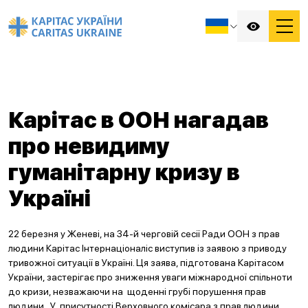
Карітас в ООН нагадав
про невидиму
гуманітарну кризу в
Україні
22 березня у Женеві, на 34-й черговій сесії Ради ООН з прав
людини Карітас Інтернаціоналіс виступив із заявою з приводу
тривожної ситуації в Україні. Ця заява, підготована Карітасом
України, застерігає про зниження уваги міжнародної спільноти
до кризи, незважаючи на щоденні грубі порушення прав
людини. У присутності Верховного комісара з прав людини