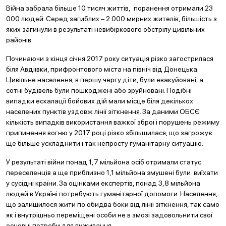
Війна забрала більше 10 тисяч життів, поранення отримали 23
000 людей. Серед загиблих – 2 000 мирних жителів, більшість з
яких загинули в результаті невибіркового обстрілу цивільних
районів.
Починаючи з кінця січня 2017 року ситуація різко загострилася
біля Авдіївки, прифронтового міста на північ від Донецька.
Цивільне населення, в першу чергу діти, були евакуйовані, а
сотні будівель були пошкоджені або зруйновані. Подібні
випадки ескалації бойових дій мали місце біля декількох
населених пунктів уздовж лінії зіткнення. За даними ОБСЄ
кількість випадків використання важкої зброї і порушень режиму
припинення вогню у 2017 році різко збільшилася, що загрожує
ще більше ускладнити і так непросту гуманітарну ситуацію.
У результаті війни понад 1,7 мільйона осіб отримали статус
переселенців а ще приблизно 1,1 мільйона змушені були виїхати
у сусідні країни. За оцінками експертів, понад 3,8 мільйона
людей в Україні потребують гуманітарної допомоги. Населення,
що залишилося жити по обидва боки від лінії зіткнення, так само
як і внутрішньо переміщені особи не в змозі задовольнити свої
основні потреби для виживання.