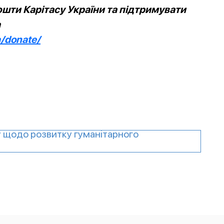
шти Карітасу України та підтримувати
а
a/donate/
у щодо розвитку гуманітарного