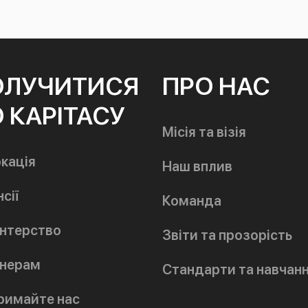
ОЛУЧИТИСЯ
ПРО НАС
 КАРІТАСУ
Місія та візія
кація
Наш вплив
сії
Команда
нтерство
Звіти та прозорість
нерам
Стандарти та навчан
римайте нас