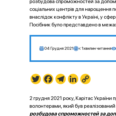
розбудова спроможностей за допомо
соціальних центрів для нарощення по
внаслідок конфлікту в Україні, у сф
Посібник було представдено в межах
04 Грудня 2021
< 1
хвилин читання
Twitter
Facebook
Telegram
LinkedIn
Copy
Link
2 грудня 2021 року, Карітас України 
волонтерами, який був реалізований 
розбудова спроможностей за доп