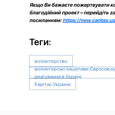
Якщо Ви бажаєте пожертвувати ко
благодійний проект – перейдіть з
посиланням:
https://new.caritas.u
Теги:
волонтерство
волонтерські ініціативи Євросоюз
реагування в Україні
Карітас України