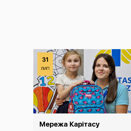
31
ЛИП
Мережа Карітасу