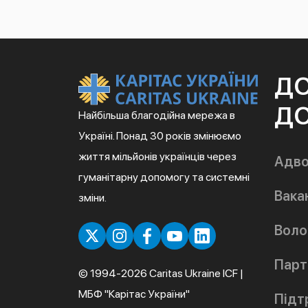
Д
ДО
Найбільша благодійна мережа в
Україні. Понад 30 років змінюємо
життя мільйонів українців через
Адво
гуманітарну допомогу та системні
Вакан
зміни.
Воло
Парт
© 1994-2026 Caritas Ukraine ICF |
МБФ "Карітас України"
Підт