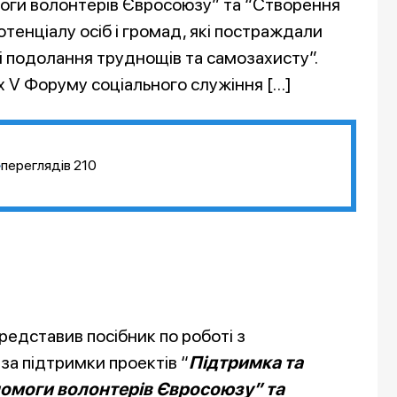
ги волонтерів Євросоюзу” та “Створення
тенціалу осіб і громад, які постраждали
ері подолання труднощів та самозахисту”.
 V Форуму соціального служіння […]
переглядів
210
представив посібник по роботі з
за підтримки проектів “
Підтримка та
омоги волонтерів Євросоюзу” та