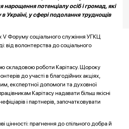
 нарощення потенціалу осіб і громад, які
в Україні, у сфері подолання труднощів
х V Форуму соціального служіння УГКЦ
ді: від волонтерства до соціального
ою складовою роботи Карітасу. Щороку
онтерів до участі в благодійних акціях,
им, експертної допомоги та духовної
рацівникам Карітасу надавати більш якісні
нефіціарів і партнерів, започатковувати
і цінності: прагнення до спільного добра й