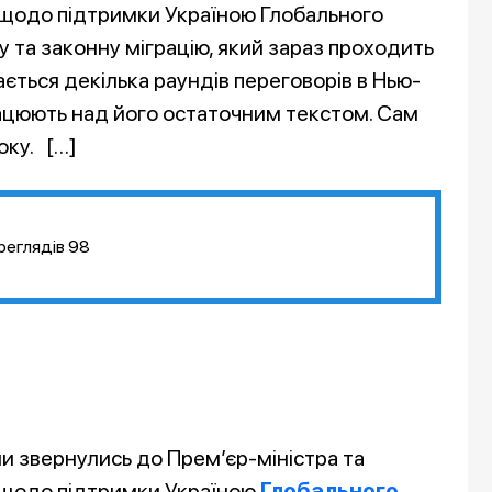
 щодо підтримки Україною Глобального
 та законну міграцію, який зараз проходить
ється декілька раундів переговорів в Нью-
рацюють над його остаточним текстом. Сам
оку. […]
реглядів
98
и звернулись до Прем’єр-міністра та
и щодо підтримки Україною
Глобального