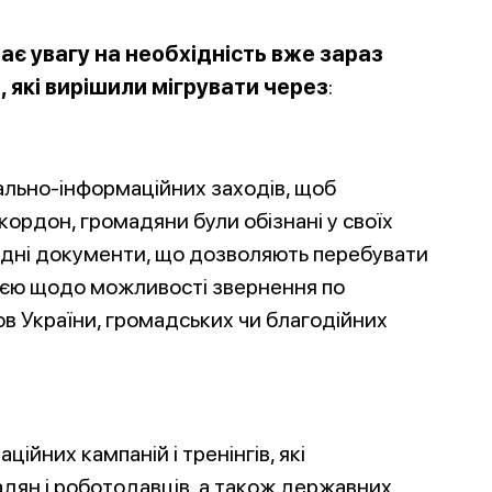
ає увагу на необхідність вже зараз
 які вирішили мігрувати через
:
ально-інформаційних заходів, щоб
ордон, громадяни були обізнані у своїх
хідні документи, що дозволяють перебувати
ією щодо можливості звернення по
в України, громадських чи благодійних
ійних кампаній і тренінгів, які
дян і роботодавців, а також державних