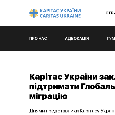
ОТР
ПРО НАС
АДВОКАЦІЯ
ГУМ
Карітас України за
підтримати Глобаль
міграцію
Днями представники Карітасу Україн