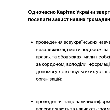
Одночасно Карітас України зверт
посилити захист наших громадян,
проведення всеукраїнських навч
незалежно від мети подорожі за к
правах та обов’язках, мали необ
за кордоном, володіли інформац
допомогу до консульських устано
організацій;
проведення національних інформац
попереджають та навчають грома