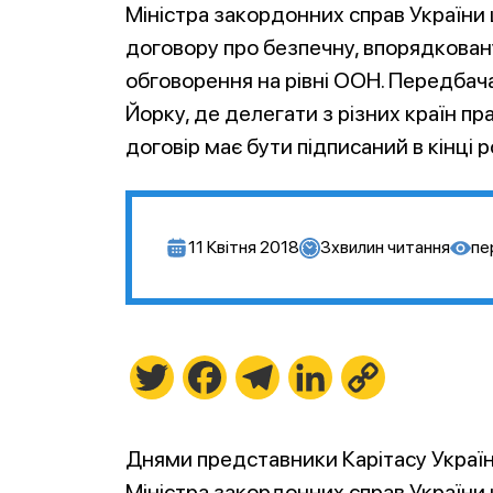
Міністра закордонних справ України
договору про безпечну, впорядковану
обговорення на рівні ООН. Передбача
Йорку, де делегати з різних країн п
договір має бути підписаний в кінці р
11 Квітня 2018
3
хвилин читання
пе
Twitter
Facebook
Telegram
LinkedIn
Copy
Link
Днями представники Карітасу Україн
Міністра закордонних справ Україн