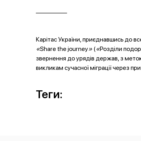
___________
Карітас України, приєднавшись до все
«
Share the journey
»
(
«
Розділи подо
звернення до урядів держав, з метою
викликам сучасної міграції через п
Теги: