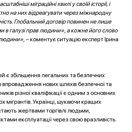
абніші міграційні хвилі у своїй історії, і
атно на них відреагувати через міжнародну
ність
.
Глобальний договір повинен не лише
 в галузі прав людини», а кожне його слово
 людини
»,
– коментує ситуацію експерт Ірина
ей є збільшення легальних та безпечних
о впровадження нових шляхів безпечної та
ників різної кваліфікації є одним з основних
х мігрантів. Українці, шукаючи кращих
стають жертвами торгівлі людьми,
єктами експлуатації через свою вразливість.