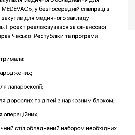
ни МEDEVAC», у безпосередній співпраці з
та закупив для медичного закладу
ь. Проект реалізовувався за фінансової
прав Чеської Республіки та програми
отримала:
народжених;
ля лапароскопії;
для дорослих та дітей з наркозним блоком;
ля операційних;
лічний стіл обладнаний набором необхідних