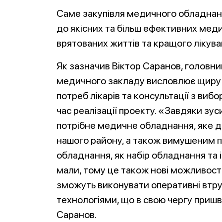
Саме закупівля медичного обладнан
до якісних та більш ефективних медич
врятованих життів та кращого лікуван
Як зазначив Віктор Саранов, головни
медичного закладу висловлює щиру п
потреб лікарів та консультації з ви
час реалізації проекту. «Завдяки зу
потрібне медичне обладнання, яке 
нашого району, а також вимушеним п
обладнання, як набір обладнання та і
мали, тому це також нові можливості д
зможуть виконувати оперативні втр
технологіями, що в свою чергу приш
Саранов.