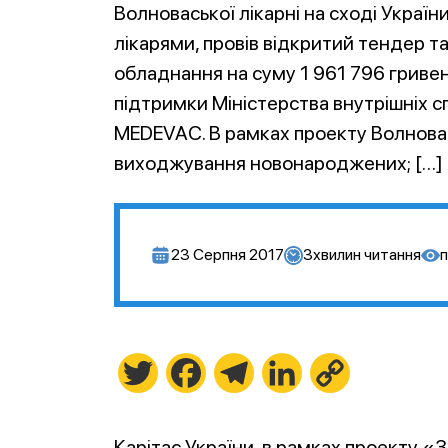
Волноваської лікарні на сході Украї
лікарями, провів відкритий тендер 
обладнання на суму 1 961 796 гривен
підтримки Міністерства внутрішніх с
MEDEVAC. В рамках проекту Волновас
виходжування новонароджених; […]
23 Серпня 2017
3
хвилин читання
п
Twitter
Facebook
Telegram
LinkedIn
Copy
Link
Карітас України, в рамках проекту 