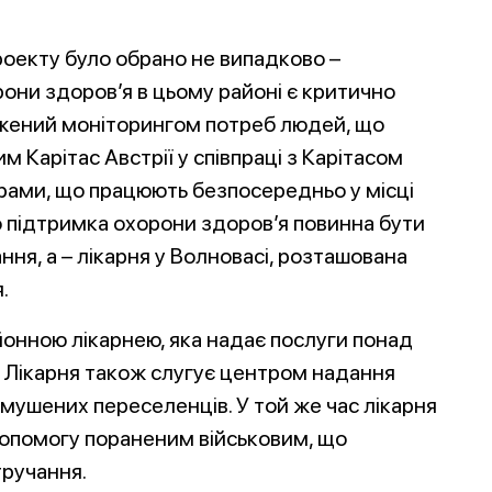
проекту було обрано не випадково –
они здоров’я в цьому районі є критично
джений моніторингом потреб людей, що
 Карітас Австрії у співпраці з Карітасом
рами, що працюють безпосередньо у місці
о підтримка охорони здоров’я повинна бути
ння, а – лікарня у Волновасі, розташована
.
онною лікарнею, яка надає послуги понад
. Лікарня також слугує центром надання
мушених переселенців. У той же час лікарня
допомогу пораненим військовим, що
тручання.