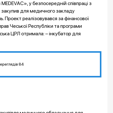
ни МEDEVAC», у безпосередній співпраці з
та закупив для медичного закладу
ь. Проект реалізовувався за фінансової
прав Чеської Республіки та програми
ька ЦРЛ отримала: – інкубатор для
ереглядів
84
«Закупівля медичного обладнання для