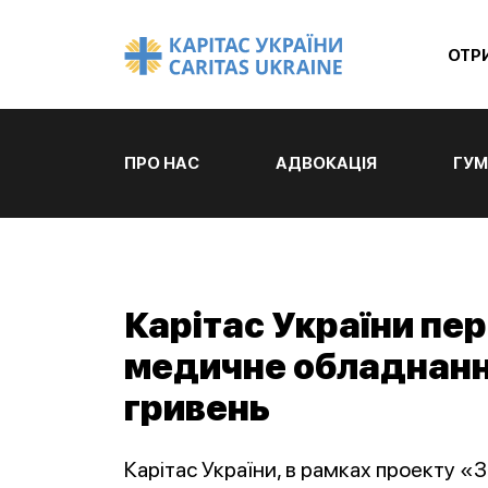
ОТР
ПРО НАС
АДВОКАЦІЯ
ГУМ
Карітас України пе
медичне обладнанн
гривень
Карітас України, в рамках проекту 