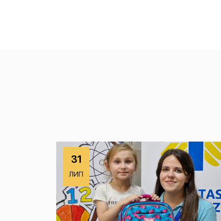
31
ЛИП