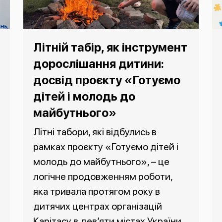
Літній табір, як інструмент
дорослішання дитини:
досвід проєкту «Готуємо
дітей і молодь до
майбутнього»
Літні табори, які відбулись в
рамках проєкту «Готуємо дітей і
молодь до майбутнього», – це
логічне продовженням роботи,
яка тривала протягом року в
дитячих центрах організацій
Карітасу в дев’яти містах України.