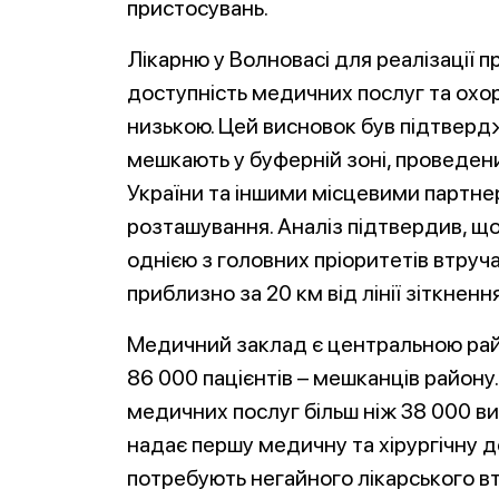
пристосувань.
Лікарню у Волновасі для реалізації 
доступність медичних послуг та охор
низькою. Цей висновок був підтвер
мешкають у буферній зоні, проведеним
України та іншими місцевими партне
розташування. Аналіз підтвердив, щ
однією з головних пріоритетів втруча
приблизно за 20 км від лінії зіткнення
Медичний заклад є центральною рай
86 000 пацієнтів – мешканців району
медичних послуг більш ніж 38 000 ви
надає першу медичну та хірургічну 
потребують негайного лікарського в