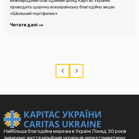
Міжнародний благодійний фонд Карітас України
проводить щорічну всеукраїнську благодійну акцію
«Шкільний портфелик».
Читати далі
Найбільша благодійна мережа в Україні. Понад 30 років
змінюємо життя мільйонів українців через гуманітарну