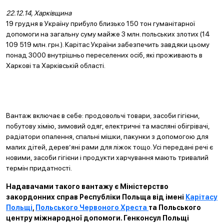
22.12.14, Харківщина
19 грудня в Україну прибуло близько 150 тон гуманітарної
допомоги на загальну суму майже 3 млн. польських злотих (14
109 519 млн. грн.). Карітас України забезпечить завдяки цьому
понад 3000 внутрішньо переселених осіб, які проживають в
Харкові та Харківській області.
Вантаж включає в себе: продовольчі товари, засоби гігієни,
побутову хімію, зимовий одяг, електричні та масляні обігрівачі,
радіатори опалення, спальні мішки, пакунки з допомогою для
малих дітей, дерев’яні рами для ліжок тощо. Усі передані речі є
новими, засоби гігієни і продукти харчування мають тривалий
термін придатності.
Надавачами такого вантажу є Міністерство
закордонних справ Республіки Польща від імені
Карітасу
Польщі
,
Польського Червоного Хреста
та Польського
центру міжнародної допомоги. Генконсул Польщі