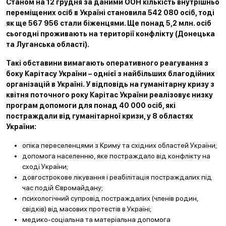
Станом на 12 грудня за даними ООН кількість внутрішньо
переміщених осіб в Україні становила 542 080 осіб, тоді
як ще 567 956 стали біженцями. Ще понад 5,2 млн. осіб
сьогодні проживають на території конфлікту (Донецька
та Луганська області).
Такі обставини вимагають оперативного реагування з
боку Карітасу України – однієї з найбільших благодійних
організацій в Україні. У відповідь на гуманітарну кризу з
квітня поточного року Карітас України реалізовує низку
програм допомоги для понад 40 000 осіб, які
постраждали від гуманітарної кризи, у 8 областях
України:
опіка переселенцями з Криму та східних областей України;
допомога населенню, яке постраждало від конфлікту на
сході України;
довгострокове лікування і реабілітація постраждалих під
час подій Євромайдану;
психологічний супровід постраждалих (членів родин,
свідків) від масових протестів в Україні;
медико-соціальна та матеріальна допомога