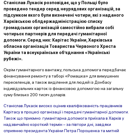
Станіслав Лукасік розповідає, що у Польщі було
проведено тендер серед неурядових організацій, за
підсумком якого були визначені чотири, які з наданого
Харківською облдержадміністрацією списку
громадських організацій самостійно вибрали собі
чотирьох партнерів для передачі гуманітарної
допомоги. Серед них: Карітас України, Харківська
обласна організація Товариства Червоного Хреста
України та всеукраїнське об’єднання «Українські
рубежі».
Окрім гуманітарного вантажу, польська допомога передбачає
фінансування ремонту в таборі «Ромашка» для вимушених
переселенців, а також виділення для людей із Донбасу
індивідуальних карток із фінансовою допомогою на загальну
суму близько 200 тисяч доларів.
Станіслав Лукасік високо оцінив кваліфікованість працівників
Карітасу в процесі організації і передачі гуманітарної допомоги.
Також що приємно: гуманітарна допомога приїхала в Харків у
надзвичайно короткий термін – за півтори дні, завдяки
сприянню президента України Петра Порошенка та митній