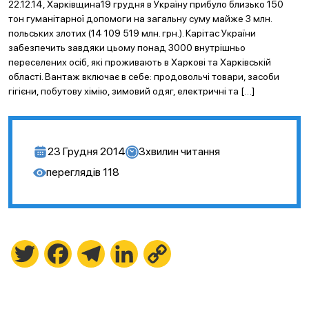
22.12.14, Харківщина19 грудня в Україну прибуло близько 150
тон гуманітарної допомоги на загальну суму майже 3 млн.
польських злотих (14 109 519 млн. грн.). Карітас України
забезпечить завдяки цьому понад 3000 внутрішньо
переселених осіб, які проживають в Харкові та Харківській
області. Вантаж включає в себе: продовольчі товари, засоби
гігієни, побутову хімію, зимовий одяг, електричні та […]
23 Грудня 2014
3
хвилин читання
переглядів
118
Twitter
Facebook
Telegram
LinkedIn
Copy
Link