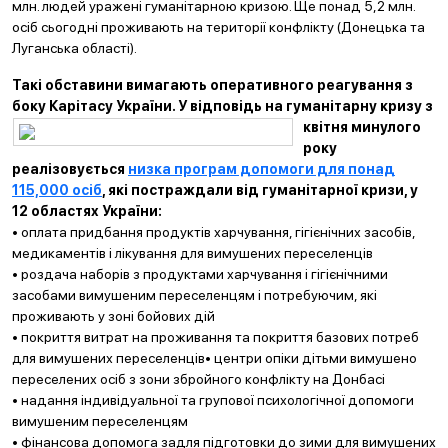
млн. людей уражені гуманітарною кризою. Ще понад 5,2 млн.
осіб сьогодні проживають на території конфлікту (Донецька та
Луганська області).
Такі обставини вимагають оперативного реагування з
боку Карітасу України. У відповідь на гуманітарну кризу з
квіт
ня минулого
року
реалізовується
низка програм допомоги для понад
115,000 осіб
, які постраждали від гуманітарної кризи, у
12 областях України:
• оплата придбання продуктів харчування, гігієнічних засобів,
медикаментів і лікування для вимушених переселенців
• роздача наборів з продуктами харчування і гігієнічними
засобами вимушеним переселенцям і потребуючим, які
проживають у зоні бойових дій
• покриття витрат на проживання та покриття базових потреб
для вимушених переселенців• центри опіки дітьми вимушено
переселених осіб з зони збройного конфлікту на Донбасі
• надання індивідуальної та групової психологічної допомоги
вимушеним переселенцям
• фінансова допомога задля підготовки до зими для вимушених