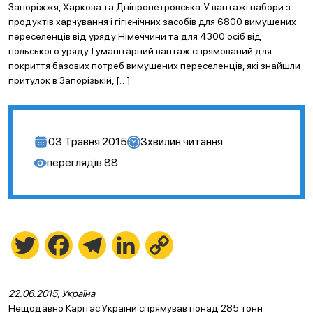
Запоріжжя, Харкова та Дніпропетровська. У вантажі набори з
продуктів харчування і гігієнічних засобів для 6800 вимушених
переселенців від уряду Німеччини та для 4300 осіб від
польського уряду. Гуманітарний вантаж спрямований для
покриття базових потреб вимушених переселенців, які знайшли
притулок в Запорізькій, […]
03 Травня 2015
3
хвилин читання
переглядів
88
Twitter
Facebook
Telegram
LinkedIn
Copy
Link
22.06.2015, Україна
Нещодавно Карітас України спрямував понад 285 тонн