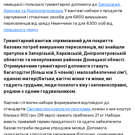
німецької і польської гуманітарної допомоги до
Запоріжжя,
Харкова та Дніпропетровська
. У вантажі набори з продуктів
харчування і гігієнічних засобів для 6800 вимушених
переселенців від уряду Німеччини та для 4300 осіб від
польського уряду
.
Гуманітарний вантаж спрямований для покриття
базових потреб вимушених переселенців, які знайшли
притулок в Запорізькій, Харківській, Дніпропетровській
областях та неокупованих районах Донецької області.
Отримувачами гуманітарної допомоги стануть
багатодітні (більш ніж 5 членів) і малозабезпечені сім’ї,
одинокі матері/батьки, вагітні жінки та жінки, які
годують грудьми, люди похилого віку і неповносправні,
родини з одним годувальником.
Харчові і гігієнічні набори формувалися відповідно до
стандартів
Світової продовольчої програми
, кожен з них коштує
близько 900 грн. (38 євро) і важить приблизно 21 кг. Набори
мають тривалий термін придатності та здатні забезпечити
базові потреби людини упродовж місяця. Допомога
складається з продуктів харчування (борошно, соняшникова