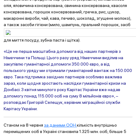
олія, яловичина консервована, свинина консервована, квасоля
консервована, горошок консервований, гречка, рис, цукор,
макаронні вироби, чай, кава, печиво, шоколад, згущене молоко),
а також засоби гігієни (мило, шампунь, прал
ьний порошок, засіб
для миття посуду, зубна паста і щітка).
«Це не перша масштабна допомога від наших партнерів з
Німеччини та Польщі. Цього разу уряд Німеччини виділив на
закупівлю гуманітарної допомоги 350.000 євро, а від
польського уряду ми отримали гуманітарний вантаж на 150.0
00
євро. Така підтримка західних партнерів особливо важлива
зараз, коли щодня зростають наслідки гуманітарної кризи на
Донбасі. З квітня минулого року Карітас України вже надав
допомогу понад 115.000 осіб на суму 8 мільйонів євро», –
розповідає Григорій Селещук, керівник міграційної служби
Карітасу України.
Станом на 8 червня
за даними ООН
кількість внутрішньо
переміщених осіб в Україні становила 1.325 млн. осіб, більше 5