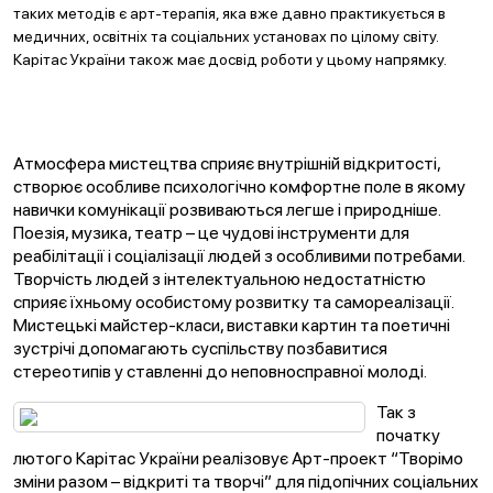
таких методів є арт-терапія, яка вже давно практикується в
медичних, освітніх та соціальних установах по цілому світу.
Карітас України також має досвід роботи у цьому напрямку.
Атмосфера мистецтва сприяє внутрішній відкритості,
створює особливе психологічно комфортне поле в якому
навички комунікації розвиваються легше і природніше.
Поезія, музика, театр – це чудові інструменти для
реабілітації і соціалізації людей з особливими потребами.
Творчість людей з інтелектуальною недостатністю
сприяє їхньому особистому розвитку та самореалізації.
Мистецькі майстер-класи, виставки картин та поетичні
зустрічі допомагають суспільству позбавитися
стереотипів у ставленні до неповносправної молоді.
Так з
початку
лютого Карітас України реалізовує Арт-проект “Творімо
зміни разом – відкриті та творчі” для підопічних соціальних