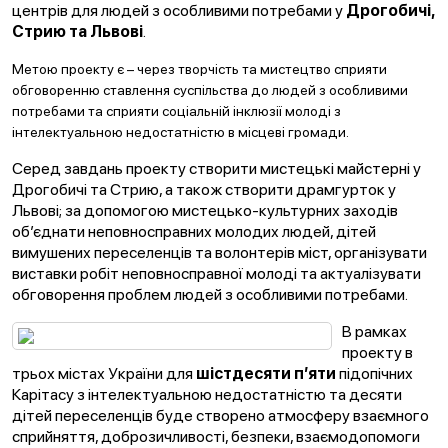
центрів для людей з особливими потребами у
Дрогобичі,
Стрию та Львові
.
Метою проекту є – через творчість та мистецтво сприяти
обговоренню ставлення суспільства до людей з особливими
потребами та сприяти соціальній інклюзії молоді з
інтелектуальною недостатністю в місцеві громади.
Серед завдань проекту створити мистецькі майстерні у
Дрогобичі та Стрию, а також створити драмгурток у
Львові; за допомогою мистецько-культурних заходів
об’єднати неповносправних молодих людей, дітей
вимушених переселенців та волонтерів міст, організувати
виставки робіт неповносправної молоді та актуалізувати
обговорення проблем людей з особливими потребами.
В рамках
проекту в
трьох містах України для
шістдесяти п’яти
підопічних
Карітасу з інтелектуальною недостатністю та десяти
дітей переселенців буде створено атмосферу взаємного
сприйняття, доброзичливості, безпеки, взаємодопомоги