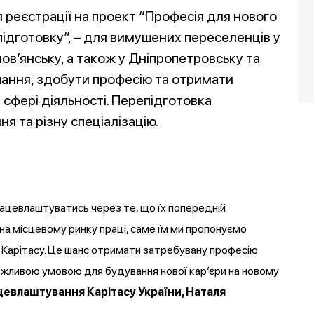
я реєстрації на проект “Професія для нового
підготовку”, – для вимушених переселенців у
ов’янську, а також у Дніпропетровську та
чання, здобути професію та отримати
 сфері діяльності. Перепідготовка
я та різну спеціалізацію.
ацевлаштуватись через те, що їх попередній
на місцевому ринку праці, саме їм ми пропонуємо
 Карітасу. Це шанс отримати затребувану професію
ажливою умовою для будування нової кар’єри на новому
цевлаштування Карітасу України, Наталя