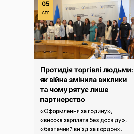
05
СЕР
Протидія торгівлі людьми:
як війна змінила виклики
та чому рятує лише
партнерство
«Оформлення за годину»,
«висока зарплата без досвіду»,
«безпечний виїзд за кордон».