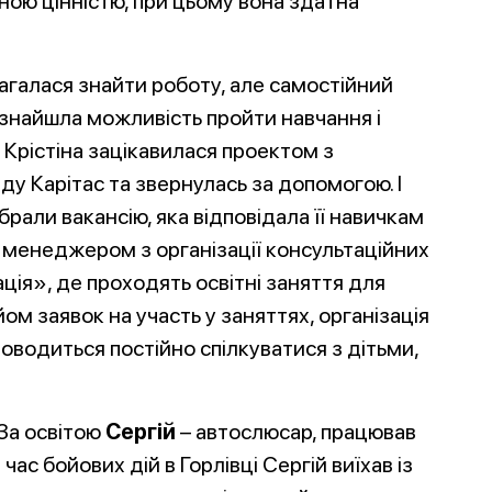
вною цінністю, при цьому вона здатна
агалася знайти роботу, але самостійний
 знайшла можливість пройти навчання і
. Крістіна зацікавилася проектом з
у Карітас та звернулась за допомогою. І
рали вакансію, яка відповідала її навичкам
є менеджером з організації консультаційних
ція», де проходять освітні заняття для
йом заявок на участь у заняттях, організація
доводиться постійно спілкуватися з дітьми,
За освітою
Сергій
– автослюсар, працював
ас бойових дій в Горлівці Сергій виїхав із