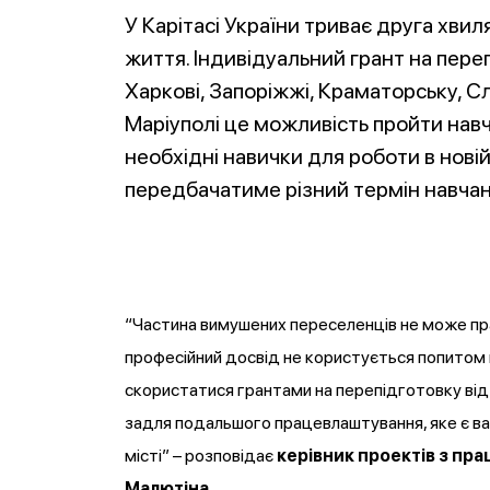
У Карітасі України триває друга хвил
життя. Індивідуальний грант на пере
Харкові, Запоріжжі, Краматорську, Сл
Маріуполі це можливість пройти нав
необхідні навички для роботи в новій
передбачатиме різний термін навчанн
“Частина вимушених переселенців не може пр
професійний досвід не користується попитом 
скористатися грантами на перепідготовку від
задля подальшого працевлаштування, яке є в
місті” – розповідає
керівник проектів з пра
Малютіна
.