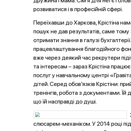
дружина і мама. Сім’я для неї є голо
розвиватися і в професійній сфері.
Переїхавши до Харкова, Крістіна нам
пошук не дав результатів, саме тому
отримати знання в галузі бухгалтерії
працевлаштування благодійного фонд
вже через деякий час рекрутери підіб
та інтересам – зараз Крістіна працю
послуг у навчальному центрі «Гравіта
дітей. Серед обов’язків Крістіни: при
тренінгів, робота з документами. Їй 
що їй насправді до душі.
слюсарем-механіком. У 2014 році під ч