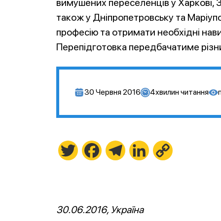
вимушених переселенців у Харкові, З
також у Дніпропетровську та Маріуп
професію та отримати необхідні навич
Перепідготовка передбачатиме різни
30 Червня 2016
4
хвилин читання
Twitter
Facebook
Telegram
LinkedIn
Copy
Link
30.06.2016, Україна