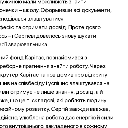
 дружиною мали можливість знайти
донечки – школу. Оформивши всі документи,
 сподівався влаштуватися
есію та отримати досвід. Проте довго
сь – і Сергієві довелось знову шукати
сії зварювальника.
йний фонд Карітас, познайомився з
ереборне прагнення знайти роботу. Через
крутер Карітас та повідомив про відкриту
шив на співбесіду і успішно влаштувався на
він отримує не лише знання, досвід, а й
е, що це ті складові, які роблять людину
фесійному розвитку. Сергій завжди вважав,
дійсно, улюблена робота дає енергію й сили
свого внутрішнього, закладеного в кожному