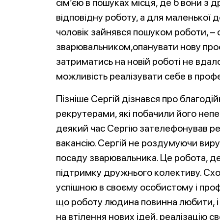
сім’єю в пошуках місця, де б вони з
відповідну роботу, а для маленької 
чоловік зайнявся пошуком роботи, –
зварювальником,опанувати нову проф
затриматись на новій роботі не вдало
можливість реалізувати себе в профе
Пізніше Сергій дізнався про благоді
рекрутерами, які побачили його неп
деякий час Сергію зателефонував ре
вакансію. Сергій не роздумуючи виру
посаду зварювальника. Це робота, де 
підтримку дружнього колективу. Схож
успішною в своєму особистому і про
що роботу людина повинна любити, і 
на втілення нових ідей, реалізацію 