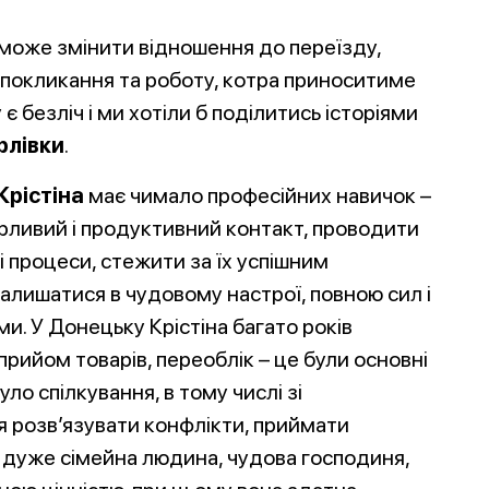
т може змінити відношення до переїзду,
покликання та роботу, котра приноситиме
є безліч і ми хотіли б поділитись історіями
орлівки
.
Крістіна
має чимало професійних навичок –
ірливий і продуктивний контакт, проводити
чі процеси, стежити за їх успішним
алишатися в чудовому настрої, повною сил і
и. У Донецьку Крістіна багато років
прийом товарів, переоблік – це були основні
уло спілкування, в тому числі зі
 розв’язувати конфлікти, приймати
а дуже сімейна людина, чудова господиня,