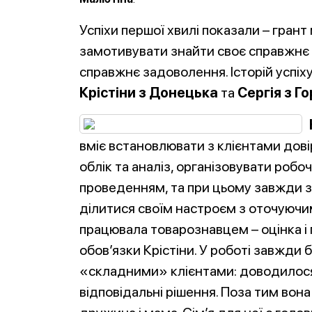
Успіхи першої хвилі показали – гран
замотивувати знайти своє справжнє 
справжнє задоволення. Історій успіху 
Крістіни з Донецька
та
Сергія з Г
вміє встановлювати з клієнтами дов
облік та аналіз, організовувати робо
проведенням, та при цьому завжди з
ділитися своїм настроєм з оточуючим
працювала товарознавцем – оцінка і 
обов’язки Крістіни. У роботі завжди б
«складними» клієнтами: доводилося
відповідальні рішення. Поза тим вон