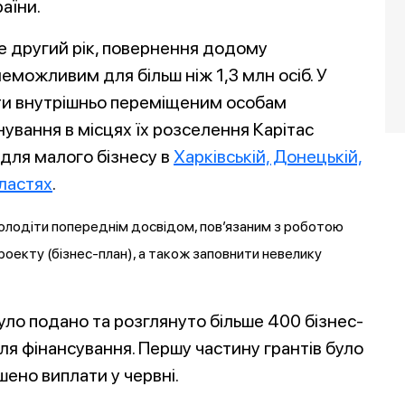
аїни.
же другий рік, повернення додому
можливим для більш ніж 1,3 млн осіб. У
гти внутрішньо переміщеним особам
нування в місцях їх розселення Карітас
 для малого бізнесу в
Харківській, Донецькій,
бластях
.
 володіти попереднім досвідом, пов’язаним з роботою
роекту (бізнес-план), а також заповнити невелику
уло подано та розглянуто більше 400 бізнес-
для фінансування. Першу частину грантів було
шено виплати у червні.