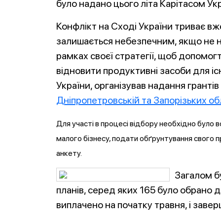
було надано цього літа Карітасом Укр
Конфлікт на Сході України триває в
залишається небезпечним, якщо не не
рамках своєї стратегії, щоб допомо
відновити продуктивні засоби для іс
України, організував надання грантів
Дніпропетровській та Запорізьких о
Для участі в процесі відбору необхідно було
малого бізнесу, подати обґрунтування свого п
анкету.
Загалом б
планів, серед яких 165 було обрано 
виплачено на початку травня, і завер