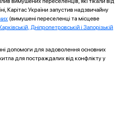
плив вимушених переселенців, які тікали від
їні, Карітас України запустив надзвичайну
чих
(вимушені переселенці та місцеве
Харківській, Дніпропетровській і Запорізькій
нні допомоги для задоволення основних
итла для постраждалих від конфлікту у