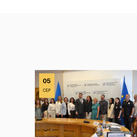
05
СЕР