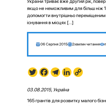
України триває вже другий рік, пов
якщо не неможливим для більш ніж 1,3
допомогти внутрішньо переміщеним 
існування в місцях […]
06 Серпня 2015
2
хвилин читання
Twitter
Facebook
Telegram
LinkedIn
Copy
Link
03.08.2015, Україна
165 грантів для розвитку малого біз