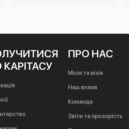
ОЛУЧИТИСЯ
ПРО НАС
 КАРІТАСУ
Місія та візія
кація
Наш вплив
сії
Команда
нтерство
Звіти та прозорість
нерам