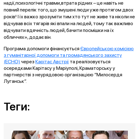
надії,психологічні травми,втрата рідних – це навіть не
повний перелік того, що змушені люди уже протягом двох
років! І їх важко зрозуміти тим хто тут не живе та ніколи не
відчував всіх тягарів які впали на людей, тому так важливо
відчувати вдячність людей, бачити посмішки на їх
обличчях», додає він.
Програма допомоги фінансується
Європейською комісією
з гуманітарної допомоги та громадянського захисту
(ECHO)
через
Карітас Австрії
та реалізовується
осередками Карітасу у Маріуполі, Краматорську у
партнерстві з неурядовою організацією “Милосердя
Луганськ”.
Теги: