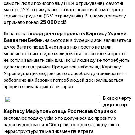
самотні люди похилого віку (14% отримувачів), самотні
матері (12% отримувачів) та вагітні жінки або матері що
годують грудьми (12% отримувачів). В цілому допомогу
отримало понад
25 000
осіб.
Як зазначає
координатор проектів Карітасу України
Валентин Бебик
, на сьогодні в буферній зоні залишається
дуже багато людей, частина з них просто не мали
можливості виїхати, не мали для цього засобів чи просто
не хотіли залишати свій дім, і всі ці люди дуже потребують
допомоги і підтримки. Продуктові набори від Карітасу
України для цих людей часто є засобом для виживання –
забезпечення базових потреб людей досі залишається
пріоритетним на цих територіях.
В свою чергу
директор
Карітасу Маріуполь отець
Ростислав Спринюк
висловлює подяку усім, хто долучився до проекту з
надання допомоги. «Обстріли, холоднеча, відсутність
інфраструктури та медикаментів, втрата