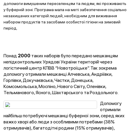
допомоги вимушеним переселенцям та людям, які проживають
у буферній зоні.
Програма мала на меті забезпечення соціально
незахищених категорій людей, необхідним для виживання
набором продуктів та засобами особистої гігієни на зимовий
період.
Понад
2000
таких наборів було передано мешканцям
непідконтрольних Урядові України територій через
логістичний центр КПВВ “Новотроїцьке”. Так зокрема
допомогу отримали мешканці Алчевська, Андріївки,
Горлівки, Докучаєвська, Частки, Донецька,
Комсомольська, Моспіно, Нового Світу, Оленівки,
Тельманового, Ясного, Шахтарського та Роздольного.
Допомогу
отримали
найбільш потребуючі мешканці буферної зони, серед яких
важко хворі або люди з особливими потребами (38%
отримувачів), багатодітні родини (15% отримувачів),