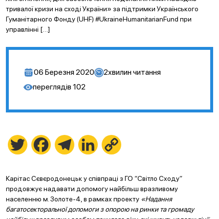
тривалої кризи на сході України» за підтримки Українського
Гуманітарного Фонду (UHF) #UkraineHumanitarianFund при
управлінні […]
06 Березня 2020
2
хвилин читання
переглядів
102
Twitter
Facebook
Telegram
LinkedIn
Copy
Link
Карітас Сєвєродонецьк у співпраці з ГО “Світло Сходу”
продовжує надавати допомогу найбільш вразливому
населенню м. Золоте-4, в рамках проекту
«Надання
багатосекторальної допомоги з опорою на ринки та громаду