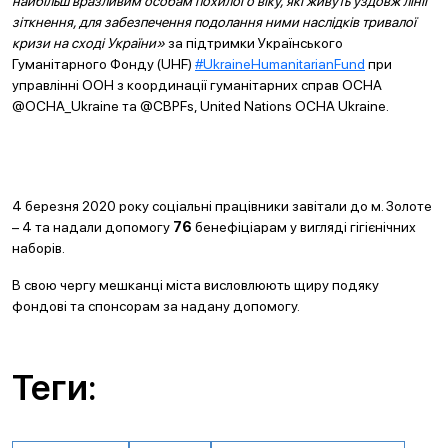
найбільш вразливим особам похилого віку, які живуть уздовж лінії
зіткнення, для забезпечення подолання ними наслідків тривалої
кризи на сході України»
за підтримки Українського
Гуманітарного Фонду (UHF)
#UkraineHumanitarianFund
при
управлінні ООН з координації гуманітарних справ OCHA
@OCHA_Ukraine та @CBPFs, United Nations OCHA Ukraine.
4 березня 2020 року соціальні працівники завітали до м. Золоте
– 4 та надали допомогу
76
бенефіціарам у вигляді гігієнічних
наборів.
В свою чергу мешканці міста висловлюють щиру подяку
фондові та спонсорам за надану допомогу.
Теги: