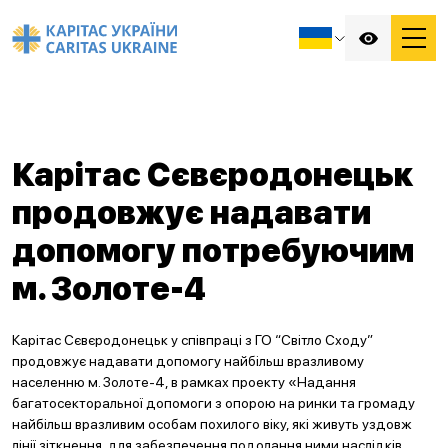
Карітас Сєвєродонецьк
продовжує надавати
допомогу потребуючим
м. Золоте-4
Карітас Сєвєродонецьк у співпраці з ГО “Світло Сходу”
продовжує надавати допомогу найбільш вразливому
населенню м. Золоте-4, в рамках проекту «Надання
багатосекторальної допомоги з опорою на ринки та громаду
найбільш вразливим особам похилого віку, які живуть уздовж
лінії зіткнення, для забезпечення подолання ними наслідків