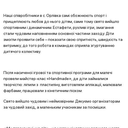
Наші співробітники в с. Орлівка самі обожнюють спорт і
прищеплюють любов до нього дітям, саме тому свято вийшло
спортивним і динамічним. Естафети, рухливі ігри, змагання
стали чудовим наповненням основної частини заходу. Діти
змогли проявити себе – показати свою спритність, швидкість та
витримку, до того робота в командах сприяла згуртуванню
дитячого колективу.
Після насиченої ігрової та спортивної програми для малечі
провели майстер-клас «Handmade», де діти займалися
творчістю: ліпили з пластиліну, виготовляли аплікації, малювали
фарбами, працювали з кінетичним піском.
Свято вийшло чудовим і неймовірним. Дякуємо організаторам
за чудовий захід, а маленьким учасникам за посмішки.