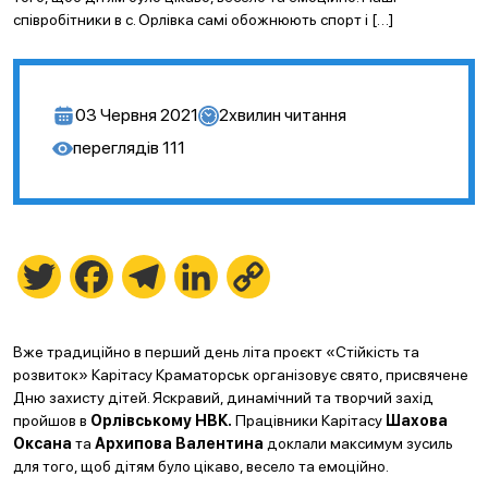
співробітники в с. Орлівка самі обожнюють спорт і […]
03 Червня 2021
2
хвилин читання
переглядів
111
Twitter
Facebook
Telegram
LinkedIn
Copy
Link
Вже традиційно в перший день літа проєкт «Стійкість та
розвиток» Карітасу Краматорськ організовує свято, присвячене
Дню захисту дітей. Яскравий, динамічний та творчий захід
пройшов в
Орлівському НВК.
Працівники Карітасу
Шахова
Оксана
та
Архипова Валентина
доклали максимум зусиль
для того, щоб дітям було цікаво, весело та емоційно.