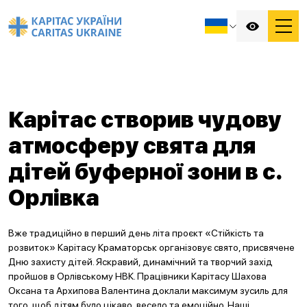
Карітас створив чудову
атмосферу свята для
дітей буферної зони в с.
Орлівка
Вже традиційно в перший день літа проєкт «Стійкість та
розвиток» Карітасу Краматорськ організовує свято, присвячене
Дню захисту дітей. Яскравий, динамічний та творчий захід
пройшов в Орлівському НВК. Працівники Карітасу Шахова
Оксана та Архипова Валентина доклали максимум зусиль для
того, щоб дітям було цікаво, весело та емоційно. Наші