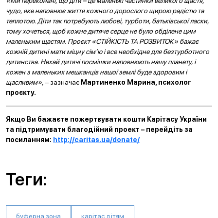
«Ми переконані, що діти – це маленькі частинки великого щастя,
чудо, яке наповнює життя кожного дорослого щирою радістю та
теплотою. Діти так потребують любові, турботи, батьківської ласки,
тому хочеться, щоб кожне дитяче серце не було обділене цим
маленьким щастям. Проєкт «СТІЙКІСТЬ ТА РОЗВИТОК» бажає
кожній дитині мати міцну сім’ю і все необхідне для безтурботного
дитинства. Нехай дитячі посмішки наповнюють нашу планету, і
кожен з маленьких мешканців нашої землі буде здоровим і
щасливим»,
– зазначає
Мартиненко Марина, психолог
проєкту.
Якщо Ви бажаєте пожертвувати кошти Карітасу України
та підтримувати благодійний проект – перейдіть за
посиланням:
http://caritas.ua/donate/
Теги:
буферна зона
карітас дітям