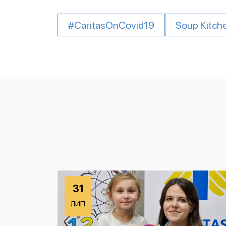
#CaritasOnCovid19
Soup Kitch
31
ЛИП