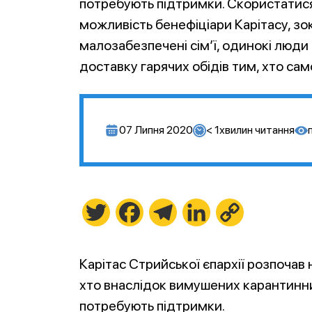
потребують підтримки. Скористатис
можливість бенефіціари Карітасу, зо
малозабезпечені сім’ї, одинокі люди 
доставку гарячих обідів тим, хто са
07 Липня 2020
< 1
хвилин читання
Twitter
Facebook
Telegram
LinkedIn
Copy
Link
Карітас Стрийської єпархії розпочав
хто внаслідок вимушених карантинних
потребують підтримки.