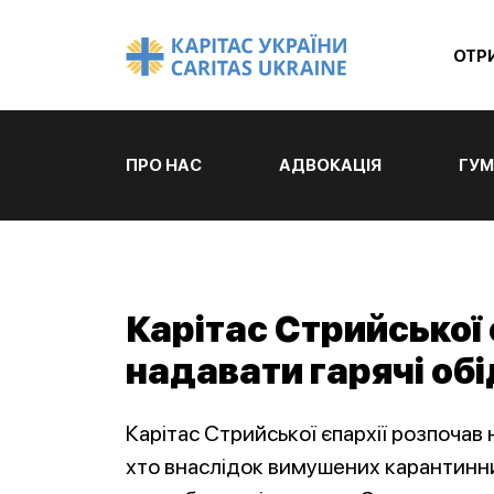
ОТР
ПРО НАС
АДВОКАЦІЯ
ГУМ
Карітас Стрийської 
надавати гарячі об
Карітас Стрийської єпархії розпочав
хто внаслідок вимушених карантинних