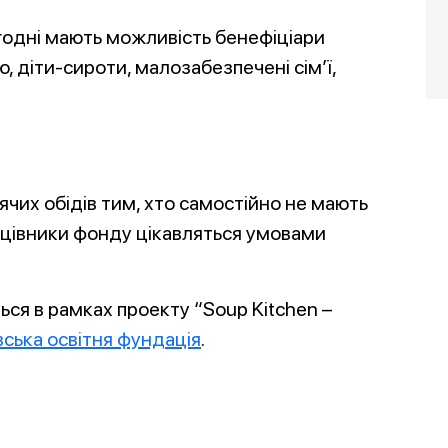
одні мають можливість бенефіціари
ю, діти-сироти, малозабезпечені сім’ї,
ячих обідів тим, хто самостійно не мають
рацівники фонду цікавляться умовами
ться в рамках проекту “Soup Kitchen –
вська освітня фундація
.