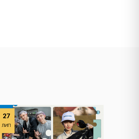
27
ЛИП