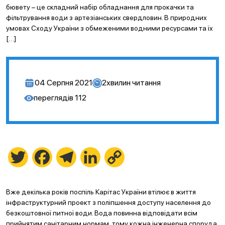
бювету – це складний набір обладнання для прокачки та
фільтрування води з артезіанських свердловин. В природних
умовах Сходу України з обмеженими водними ресурсами та їх
[…]
04 Серпня 2021
2
хвилин читання
переглядів
112
Twitter
Facebook
Telegram
LinkedIn
Copy
Link
Вже декілька років поспіль Карітас України втілює в життя
інфраструктурний проект з поліпшення доступу населення до
безкоштовної питної води. Вода повинна відповідати всім
прийнятим санітарним нормам, тому кожна інженерна споруда