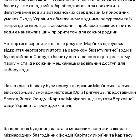
бювету – це складний набір обладнання для прокачки та
фільтрування води з артезіанських свердловин. В природних
умовах Сходу України з обмеженими водними ресурсами та їх
непригідної якості для споживання, проблема наявності питної
води є найважливішим пріоритетом для кожної родини.
Четвертого серпня поточного року в м. Мар’їнка відбулось
відкриття чергового п’ятого за рахунком бювету питної води в
буферній зоні. Споруда бювету розташована в центральному
парку міста, де кожний мешканець має вільний доступ для
набору води.
На відкритті бювету були присутні керівник Мар’їнської міської
військово-цивільної адміністрації Юрій Григулець, представники
Благодійного Фонду «Карітас Маріуполь», депутати Верховної
ради України та громадські діячі.
Завершення будівництва стало можливим завдяки співпраці
міжнародних благодійних фондів Карітасу України та Карітасу