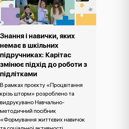
Знання і навички, яких
немає в шкільних
підручниках: Карітас
змінює підхід до роботи з
підлітками
В рамках проєкту «Процвітання
крізь шторм» розроблено та
видрукувано Навчально-
методичний посібник
«Формування життєвих навичок
та соціальної активності