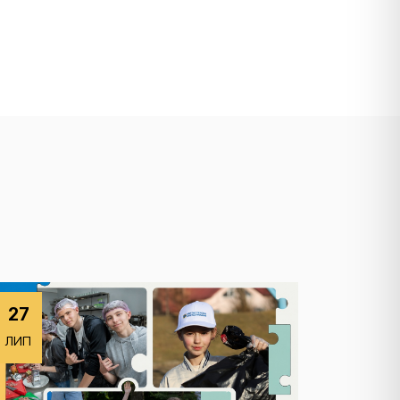
27
ЛИП