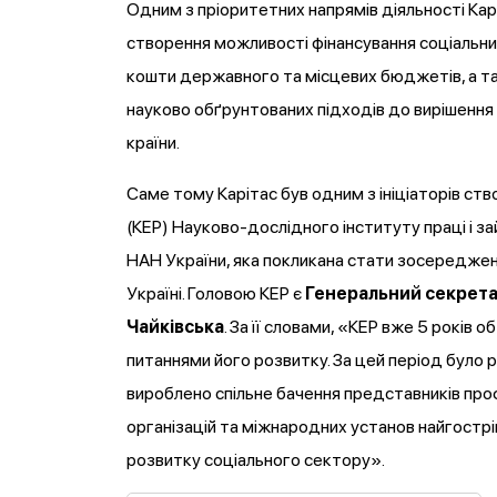
Одним з пріоритетних напрямів діяльності Кар
створення можливості фінансування соціальни
кошти державного та місцевих бюджетів, а та
науково обґрунтованих підходів до вирішення
країни.
Саме тому Карітас був одним з ініціаторів ст
(КЕР) Науково-дослідного інституту праці і за
НАН України, яка покликана стати зосереджен
Україні. Головою КЕР є
Генеральний секрета
Чайківська
. За її словами, «КЕР вже 5 років 
питаннями його розвитку. За цей період було
вироблено спільне бачення представників про
організацій та міжнародних установ найгострі
розвитку соціального сектору».