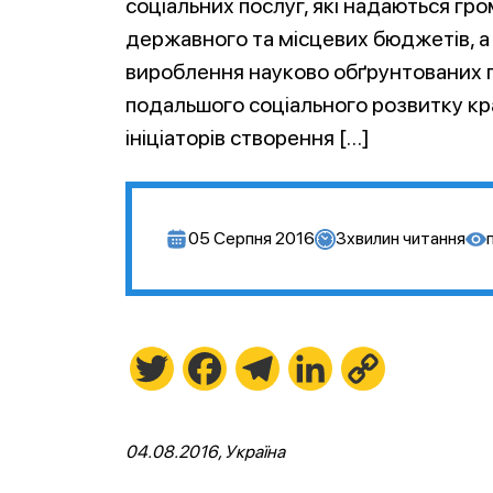
соціальних послуг, які надаються гр
державного та місцевих бюджетів, а
вироблення науково обґрунтованих п
подальшого соціального розвитку кра
ініціаторів створення […]
05 Серпня 2016
3
хвилин читання
Twitter
Facebook
Telegram
LinkedIn
Copy
Link
04.08.2016, Україна