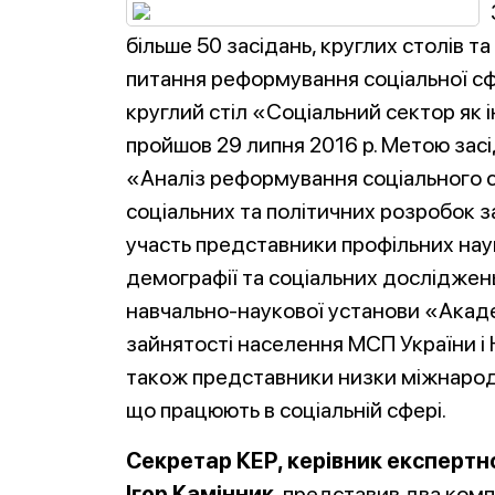
більше 50 засідань, круглих столів 
питання реформування соціальної сф
круглий стіл «Соціальний сектор як
пройшов 29 липня 2016 р. Метою зас
«Аналіз реформування соціального с
соціальних та політичних розробок з
участь представники профільних наук
демографії та соціальних досліджень
навчально-наукової установи «Академ
зайнятості населення МСП України і 
також представники низки міжнародн
що працюють в соціальній сфері.
Секретар КЕР, керівник експертн
Ігор Камінник
, представив два комп