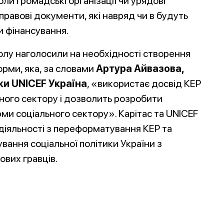
и громадські організації чи урядові
равові документи, які навряд чи в будуть
и фінансування.
столу наголосили на необхідності створення
орми, яка, за словами
Артура Айвазова,
ки UNICEF Україна
, «використає досвід КЕР
ьного сектору і дозволить розробити
и соціального сектору». Карітас та UNICEF
іяльності з переформатування КЕР та
ання соціальної політики України з
вих гравців.