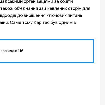
омадськими організаціями за кошти
 також об’єднання зацікавлених сторін для
ідходів до вирішення ключових питань
їни. Саме тому Карітас був одним з
переглядів
116