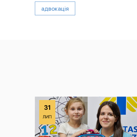
адвокація
31
ЛИП