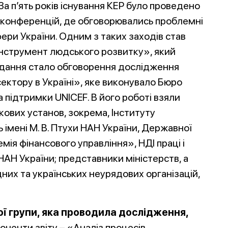
За п’ять років існування КЕР було проведено
та конференцій, де обговорювались проблемні
ери України. Одним з таких заходів став
 інструмент людського розвитку», який
ідання стало обговорення дослідження
ектору в Україні», яке виконувало Бюро
а підтримки UNICEF. В його роботі взяли
ових установ, зокрема, Інституту
 імені М. В. Птухи НАН України, Державної
ія фінансового управління», НДІ праці і
НАН України; представники міністерств, а
их та українських неурядових організацій,
ої групи, яка проводила дослідження,
оненти звіту – «Аналіз процесів