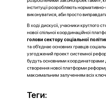
розробленими законопроектами», кол
інституції розробляють нормативно-п
виконуватися, аби просто виправдат
В ході дискусії, учасники круглого 
нової спільної координаційної платф
голови сектору соціальної політи
та об’єднає основних гравців соціал
узгоджений проект системної реформ
будуть основними координаторами д
створення нової платформи реформув
максимальним залученням всіх ключо
Теги: