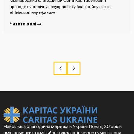
Міжнародний благодійний фонд Карітас України
проводить щорічну всеукраїнську благодійну акцію
«Шкільний портфелик».
Читати далі
Найбільша благодійна мережа в Україні. Понад 30 років
змінюємо життя мільйонів українців через гуманітарну