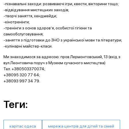
-пізнавальні заходи: розвиваючі ігри, квести, вікторини тощо;
-відвідування мистецьких заходів;
-творчі заняття, хендмейди;
-кінотренінги;
-тренінги з основ здоров’я, особистої гігієни та
самообслуговування;
-заняття з підготовки до ЗНО з української мови та літератури;
-кулінарні майстер-класи.
Ми знаходимося за адресою: пров.Лермонтовський, 13 (вхід з
вул.Леонтовича поруч з Музеєм сучасного мистецтва)
Тел. +380503370074;
+38095 320 77 64;
+38093 997 34 79.
Теги:
карітас одеса
мережа центрів для дітей та сімей