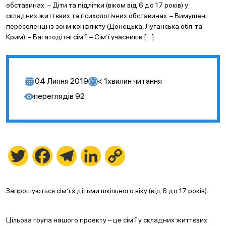
обставинах: – Діти та підлітки (віком від 6 до 17 років) у
складних життєвих та психологічних обставинах. – Вимушені
переселенці із зони конфлікту (Донецька, Луганська обл. та
Крим). – Багатодітні сім’ї. – Сім’ї учасників […]
04 Липня 2019
< 1
хвилин читання
переглядів
92
Twitter
Facebook
Telegram
LinkedIn
Copy
Link
Запрошуються сім’ї з дітьми шкільного віку (від 6 до 17 років).
Цільова група нашого проекту – це сім’ї у складних життєвих