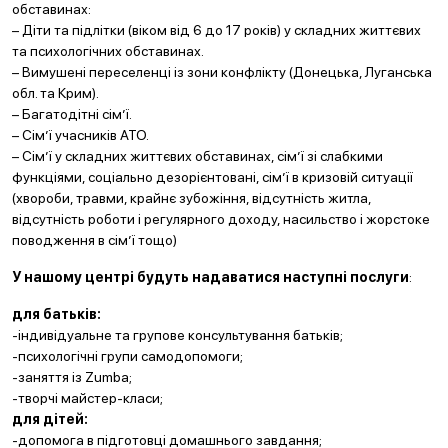
обставинах:
– Діти та підлітки (віком від 6 до 17 років) у складних життєвих
та психологічних обставинах.
– Вимушені переселенці із зони конфлікту (Донецька, Луганська
обл. та Крим).
– Багатодітні сім’ї.
– Сім’ї учасників АТО.
– Сім’ї у складних життєвих обставинах, сім’ї зі слабкими
функціями, соціально дезорієнтовані, сім’ї в кризовій ситуації
(хвороби, травми, крайнє зубожіння, відсутність житла,
відсутність роботи і регулярного доходу, насильство і жорстоке
поводження в сім’ї тощо)
У нашому центрі будуть надаватися наступні послуги
:
для батьків:
-індивідуальне та групове консультування батьків;
-психологічні групи самодопомоги;
-заняття із Zumba;
-творчі майстер-класи;
для дітей:
-допомога в підготовці домашнього завдання;