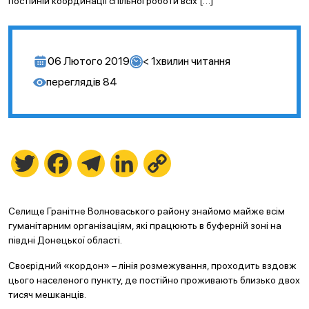
постійній координації спільної роботи всіх […]
06 Лютого 2019
< 1
хвилин читання
переглядів
84
Twitter
Facebook
Telegram
LinkedIn
Copy
Link
Селище Гранітне Волноваського району знайомо майже всім
гуманітарним організаціям, які працюють в буферній зоні на
півдні Донецької області.
Своєрідний «кордон» – лінія розмежування, проходить вздовж
цього населеного пункту, де постійно проживають близько двох
тисяч мешканців.