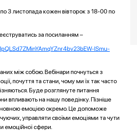
по 3 листопада кожен вівторок з 18-00 по
реєструватись за посиланням –
/1FAIpQLSd7ZMinYAmqYZnr4bv23bEW-ISmu-
аних між собою. Вебінари почнуться з
оції, почуття та стани, чому ми їх так часто
різняються. Буде розглянуте питання
они впливають на нашу поведінку. Пізніше
сновною емоцією окремо. Це допоможе
точуючих, управляти своїми емоціями та чути
ки емоційної сфери.