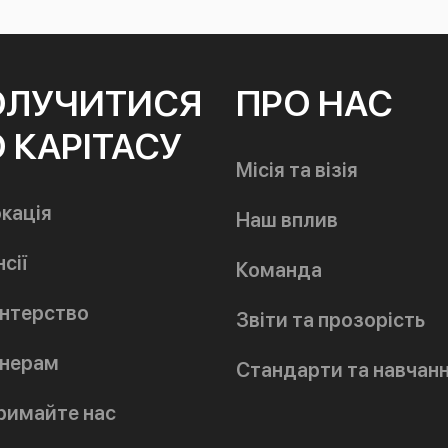
ОЛУЧИТИСЯ
ПРО НАС
 КАРІТАСУ
Місія та візія
кація
Наш вплив
сії
Команда
нтерство
Звіти та прозорість
нерам
Стандарти та навчан
римайте нас