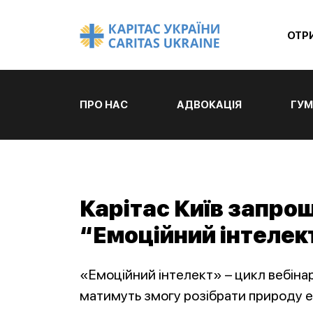
ОТР
ПРО НАС
АДВОКАЦІЯ
ГУМ
Карітас Київ запрош
“Емоційний інтелек
«Емоційний інтелект» – цикл вебінарі
матимуть змогу розібрати природу е