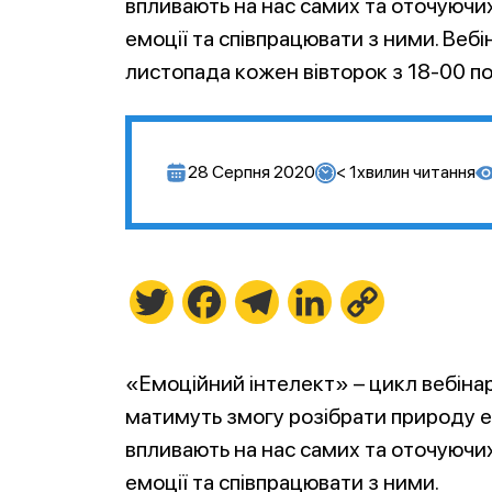
впливають на нас самих та оточуючих
емоції та співпрацювати з ними. Веб
листопада кожен вівторок з 18-00 по 
28 Серпня 2020
< 1
хвилин читання
Twitter
Facebook
Telegram
LinkedIn
Copy
Link
«Емоційний інтелект» – цикл вебінарі
матимуть змогу розібрати природу е
впливають на нас самих та оточуючих
емоції та співпрацювати з ними.