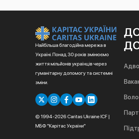
Д
ДО
Найбільша благодійна мережа в
Україні. Понад 30 років змінюємо
життя мільйонів українців через
Адво
гуманітарну допомогу та системні
Вакан
зміни.
Воло
Парт
© 1994-2026 Caritas Ukraine ICF |
МБФ "Карітас України"
Підт