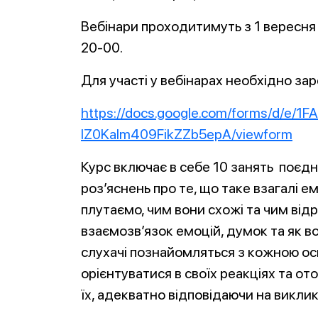
Вебінари проходитимуть з 1 вересня 
20-00.
Для участі у вебінарах необхідно за
https://docs.google.com/forms/d/e
IZ0KaIm409FikZZb5epA/viewform
Курс включає в себе 10 занять поєдн
роз’яснень про те, що таке взагалі ем
плутаємо, чим вони схожі та чим від
взаємозв’язок емоцій, думок та як в
слухачі познайомляться з кожною о
орієнтуватися в своїх реакціях та о
їх, адекватно відповідаючи на викли