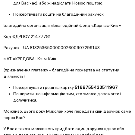
для Вас час), або ж надіслати Новою поштою.
Пожертвувати кошти на благодійний рахунок
Благодійна організація «Благодійний фонд «Карітас-Київ»
Код ЄДРПОУ 21477781
Рахунок UA 813253650000002600907299143
в АТ «КРЕДОБАНК» м. Київ
(призначення платежу – благодійна пожертва на статутну
діяльність)
Пожертвувати гроші на картку
5168755433511967
Поширити цю інформацію тим, хто зможе допомогти і
долучитися.
Можливо, цього року Миколай хоче передати свій дарунок саме
через Вас?
У Вас є також можливість придбати один дарунок вдвох або