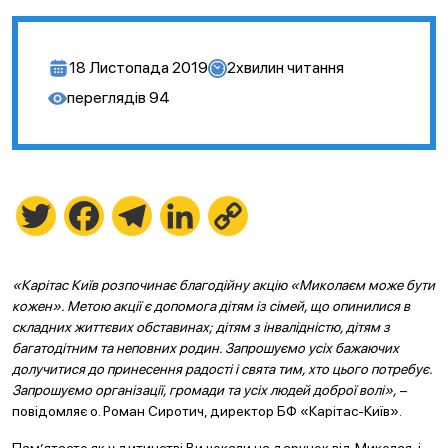
18 Листопада 2019
2
хвилин читання
переглядів
94
Twitter
Facebook
Telegram
LinkedIn
Copy
Link
«Карітас Київ розпочинає благодійну акцію «Миколаєм може бути
кожен». Метою акції є допомога дітям із сімей, що опинилися в
складних життєвих обставинах; дітям з інвалідністю, дітям з
багатодітним та неповних родин. Запрошуємо усіх бажаючих
долучитися до принесення радості і свята тим, хто цього потребує.
Запрошуємо організації, громади та усіх людей доброї волі»,
–
повідомляє о. Роман Сиротич, директор БФ «Карітас-Київ».