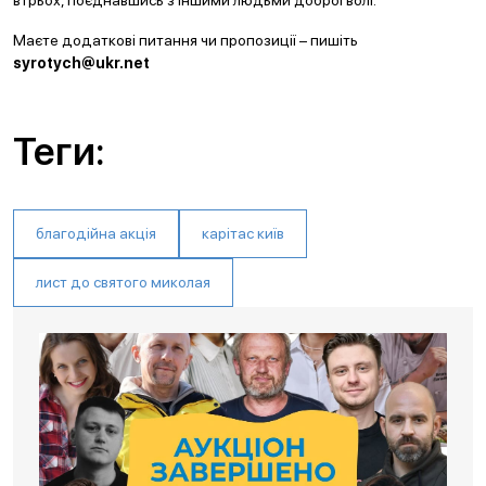
втрьох, поєднавшись з іншими людьми доброї волі.
Маєте додаткові питання чи пропозиції – пишіть
syrotych@ukr.net
Теги:
благодійна акція
карітас київ
лист до святого миколая