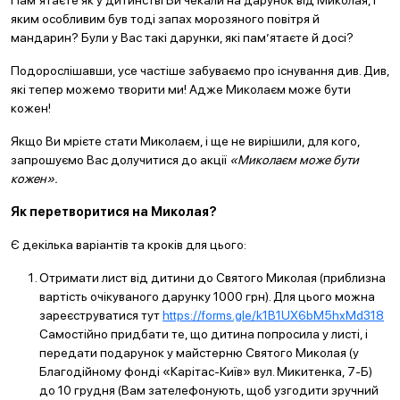
Пам’ятаєте як у дитинстві Ви чекали на дарунок від Миколая, і
яким особливим був тоді запах морозяного повітря й
мандарин? Були у Вас такі дарунки, які пам’ятаєте й досі?
Подорослішавши, усе частіше забуваємо про існування див. Див,
які тепер можемо творити ми! Адже Миколаєм може бути
кожен!
Якщо Ви мрієте стати Миколаєм, і ще не вирішили, для кого,
запрошуємо Вас долучитися до акції
«Миколаєм може бути
кожен».
Як перетворитися на Миколая?
Є декілька варіантів та кроків для цього:
Отримати лист від дитини до Святого Миколая (приблизна
вартість очікуваного дарунку 1000 грн). Для цього можна
зареєструватися тут
https://forms.gle/k1B1UX6bM5hxMd318
Самостійно придбати те, що дитина попросила у листі, і
передати подарунок у майстерню Святого Миколая (у
Благодійному фонді «Карітас-Київ» вул. Микитенка, 7-Б)
до 10 грудня (Вам зателефонують, щоб узгодити зручний