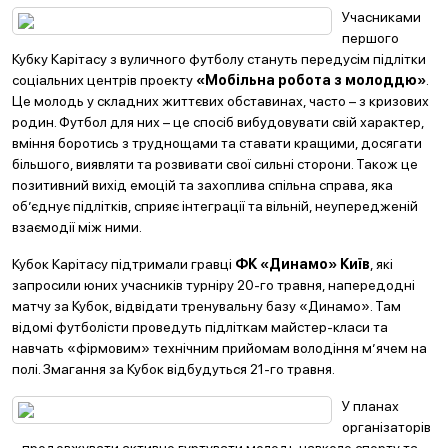
Учасниками
першого
Кубку Карітасу з вуличного футболу стануть передусім підлітки
соціальних центрів проекту
«Мобільна робота з молоддю»
.
Це молодь у складних життєвих обставинах, часто – з кризових
родин. Футбол для них – це спосіб вибудовувати свій характер,
вміння боротись з труднощами та ставати кращими, досягати
більшого, виявляти та розвивати свої сильні сторони. Також це
позитивний вихід емоцій та захоплива спільна справа, яка
об’єднує підлітків, сприяє інтеграції та вільній, неупередженій
взаємодії між ними.
Кубок Карітасу підтримали гравці
ФК «Динамо» Київ
, які
запросили юних учасників турніру 20-го травня, напередодні
матчу за Кубок, відвідати тренувальну базу «Динамо». Там
відомі футболісти проведуть підліткам майстер-класи та
навчать «фірмовим» технічним прийомам володіння м’ячем на
полі. Змагання за Кубок відбудуться 21-го травня.
У планах
організаторів