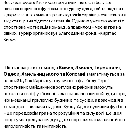
Всеукраїнського Кубку Карітасу з вуличного футболу. Це –
початок щорічного футбольного турніру для дітей та підлітків,
відкритого для команд з різних куточків України, незалежно від
Єдиною умовою участі є
віку, статі, рівня підготовки гравців.
спортивна мотивація команд, а правилом – чесна гра на
рівних. Турнір організовує Благодійний фонд «Карітас
Київ».
Шість юнацьких команд з
Києва, Львова, Тернополя,
Одеси, Хмельницького та Коломиї
змагатимуться за
перший Кубок Карітасу з вуличного футболу. Герої
спортивних майданчиків житлових районів зможуть
показати свої футбольні таланти значно ширшій аудиторії,
ніж мешканці прилеглих будинків та сусіди, а взаємодія в
командах – визначить долю Кубку. Адже вуличний футбол
– це передовсім гра на порозуміння та силу волі, це ідея
спорту як тренування духу, де спортсмена визначає його
наполегливість та кмітливість.