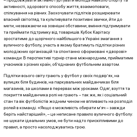
– продовжувати активно гуртувати молодь навколо спорту та
активності, здорового способу життя, взаємоповаги,
спілкування на рівних. Заохочувати підлітків розширювати
власний світогляд та культивувати позитивні звички, йти до
мети, незважаючи на зовнішні обставини, вміння підтримувати
та приймати підтримку від товаришів. Кубок Карітасу
зростатиме до щорічного найбільшого в Україні змагання з
вуличного футболу, участь в якому братимуть підлітки різних
молодіжних організацій та спонтанно сформовані «дворові»
команди. В перспективі турнір стане міжнародним, прийматиме
учасників з різних країн, об’єднаних футбольним азартом.
Підлітки всього світу грають у футбол у своїх подвір’ях, на
вулицях біля будинків, на паркувальних майданчиках біля
магазинів, за школами в перервах між уроками. Одяг, взуття та
покриття майданчика ролі не грають – так же, як і соціальний
стан та вік футболістів жодним чином не впливають на розподіл
ролей в команді. «Якщо є можливість обирати м’яч – завжди
беріть найстаріший», – це неписане правило вуличного футболу:
не шукати ідеальних умов, не бути надто прискіпливими до
правил, а просто насолоджуватись грою.