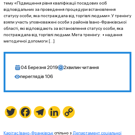
тему «Підвищення рівня кваліфікації посадових осіб
відповідальних за проведення процедури встановлення
статусу особи, яка постраждала від торгівлі людьми». У тренінгу
взяли участь уповноважені особи з районів Івано-Франківської
області, які відповідають за встановлення статусу особи, яка
постраждала від торгівлі людьми. Мета тренінгу: • надання
методичної допомоги […]
04 Березня 2019
2
хвилин читання
переглядів
106
Twitter
Facebook
Telegram
LinkedIn
Copy
Link
Карітас Івано-Франківськ
спільно з
Департамент соціальної