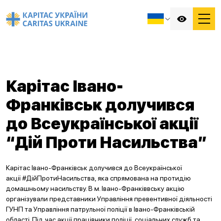
Карітас Івано-
Франківськ долучився
до Всеукраїнської акції
“Дій Проти Насильства”
Карітас Івано-Франківськ долучився до Всеукраїнської
акції #ДійПротиНасильства, яка спрямована на протидію
домашньому насильству. В м. Івано-Франківвську акцію
організували представники Управління превентивної діяльності
ГУНП та Управління патрульної поліції в Івано-Франківській
області. Під час акції працівники поліції, соціальних служб та