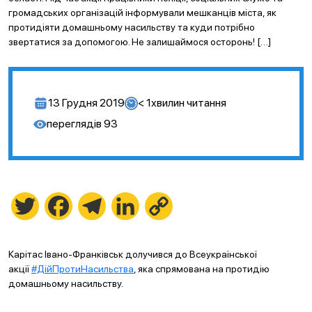
громадських організацій інформували мешканців міста, як
протидіяти домашньому насильству та куди потрібно
звертатися за допомогою. Не залишаймося осторонь! […]
13 Грудня 2019
< 1
хвилин читання
переглядів
93
Twitter
Facebook
Telegram
LinkedIn
Copy
Link
Карітас Івано-Франківськ долучився до Всеукраїнської
акції
#ДійПротиНасильства
, яка спрямована на протидію
домашньому насильству.