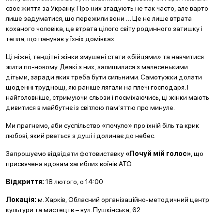
своє життя за Україну. Про них згадують не так часто, але варто
лише задуматися, що пережили вони … Це не лише втрата
коханого чоловіка, це втрата цілого світу родинного затишку і
тепла, що панував у їхніх домівках.
Ці ніжні, тендітні жінки змушені стати «бійцями» та навчитися
жити по-новому. Деякі з них, залишилися з малесенькими
дітьми, заради яких треба бути сильними. Самотужки долати
щоденні труднощі, які раніше лягали на плечі господаря. І
найголовніше, стримуючи сльози і посміхаючись, ці жінки мають
дивитися в майбутнє із світлою пам’яттю про минуле.
Ми прагнемо, аби суспільство «почуло» про їхній біль та крик
любові, який рветься з душі і долинає до небес.
Запрошуємо відвідати фотовиставку
«Почуй мій голос»
, що
присвячена вдовам загиблих воїнів АТО.
Відкриття:
18 лютого, о 14:00
Локація:
м. Харків, Обласний організаційно-методичний центр
культури та мистецтв – вул. Пушкінська, 62