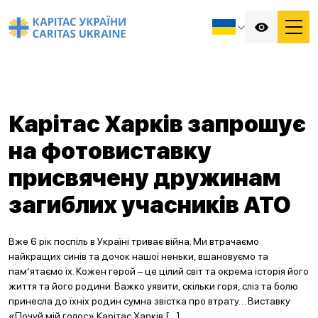
Карітас Харків запрошує
на фотовиставку
присвячену дружинам
загиблих учасників АТО
Вже 6 рік поспіль в Україні триває війна. Ми втрачаємо
найкращих синів та дочок нашої неньки, вшановуємо та
пам’ятаємо їх. Кожен герой – це цілий світ та окрема історія його
життя та його родини. Важко уявити, скільки горя, сліз та болю
принесла до їхніх родин сумна звістка про втрату… Виставку
«Почуй мій голос» Карітас Харків […]