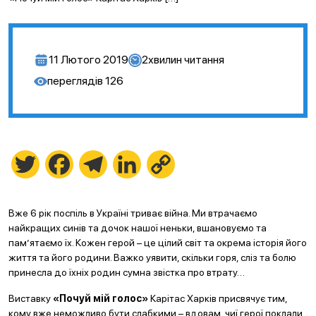
11 Лютого 2019
2
хвилин читання
переглядів
126
Twitter
Facebook
Telegram
LinkedIn
Copy
Link
Вже 6 рік поспіль в Україні триває війна. Ми втрачаємо
найкращих синів та дочок нашої неньки, вшановуємо та
пам’ятаємо їх. Кожен герой – це цілий світ та окрема історія його
життя та його родини. Важко уявити, скільки горя, сліз та болю
принесла до їхніх родин сумна звістка про втрату…
Виставку
«Почуй мій голос»
Карітас Харків присвячує тим,
кому вже неможливо бути слабкими – вдовам, чиї герої поклали