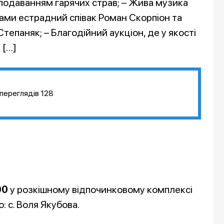
 подаванням гарячих страв; – Жива музика
грами естрадний співак Роман Скорпіон та
епаняк; – Благодійний аукціон, де у якості
 […]
переглядів
128
00
у розкішному відпочинковому комплексі
 с. Воля Якубова.