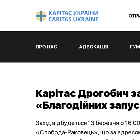
ОТР
ПРО НАС
АДВОКАЦІЯ
ГУМ
Карітас Дрогобич з
«Благодійних запу
Захід відбудеться 13 березня о 16:0
«Слобода-Раковець», що за адресою: