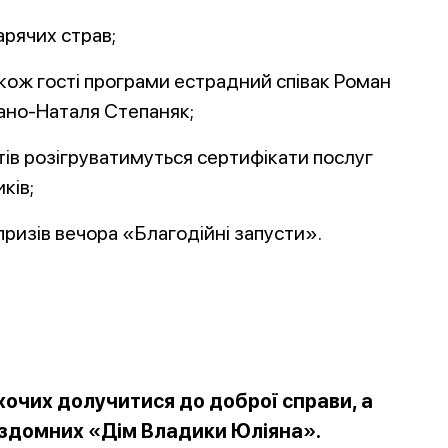
арячих страв;
акож гості програми естрадний співак Роман
ано-Наталя Степаняк;
отів розігруватимуться сертифікати послуг
ків;
ризів вечора «Благодійні запусти».
чих долучитися до доброї справи, а
ездомних «Дім Владики Юліяна».