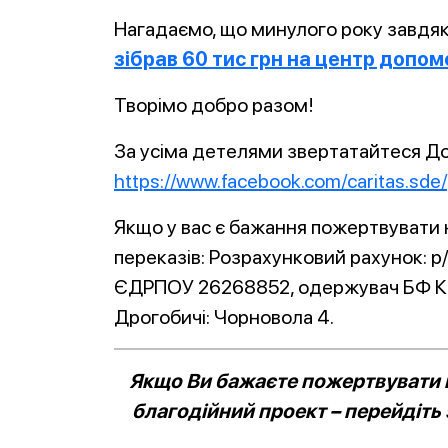
Нагадаємо, що минулого року завдя
зібрав 60 тис грн на центр допом
Творімо добро разом!
За усіма детелями звертатайтеся До
https://www.facebook.com/caritas.sde/
Якщо у вас є бажання пожертвувати н
переказів: Розрахунковий рахунок
ЄДРПОУ 26268852, одержувач БФ Ка
Дрогобичі: Чорновола 4.
Якщо Ви бажаєте пожертвувати к
благодійний проект – перейдіть