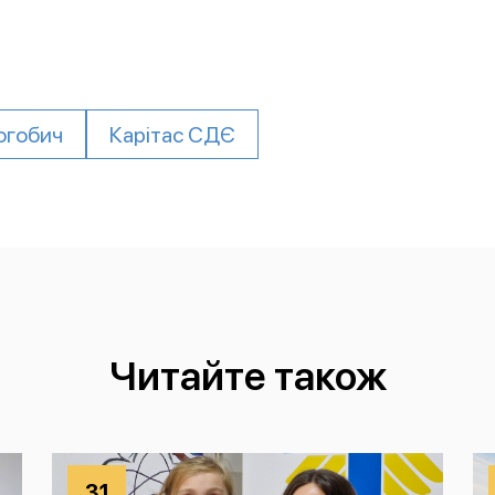
огобич
Карітас СДЄ
Читайте також
31