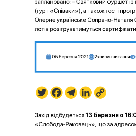
заплановано: – Святковий фуршет із
(гурт «Співаки»), а також гості про
Оперне українське Сопрано-Наталя Ст
лотів розігруватимуться сертифікати
05 Березня 2021
2
хвилин читання
Twitter
Facebook
Telegram
LinkedIn
Copy
Link
Захід відбудеться
13 березня о 16:
«Слобода-Раковець», що за адресою: