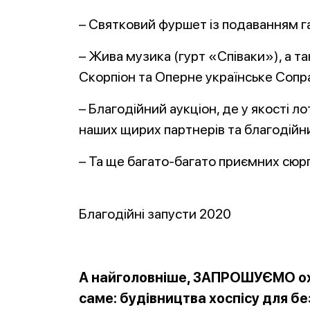
– Святковий фуршет із подаванням г
– Жива музика (гурт «Співаки»), а т
Скорпіон та Оперне українське Сопр
– Благодійний аукціон, де у якості л
наших щирих партнерів та благодійни
– Та ще багато-багато приємних сюрп
Благодійні запусти 2020
А найголовніше, ЗАПРОШУЄМО охо
саме: будівництва хоспісу для б