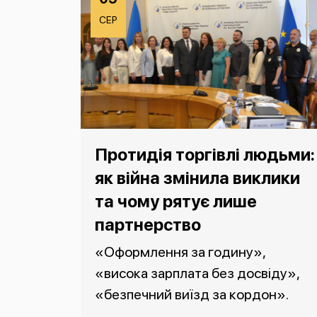
СЕР
Протидія торгівлі людьми:
як війна змінила виклики
та чому рятує лише
партнерство
«Оформлення за годину»,
«висока зарплата без досвіду»,
«безпечний виїзд за кордон».