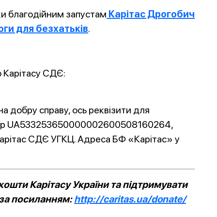
ки благодійним запустам
Карітас Дрогобич
оги для безхатьків
.
 Карітасу СДЄ:
а добру справу, ось реквізити для
: р/р UA533253650000002600508160264,
рітас СДЄ УГКЦ. Адреса БФ «Карітас» у
ошти Карітасу України та підтримувати
 за посиланням:
http://caritas.ua/donate/