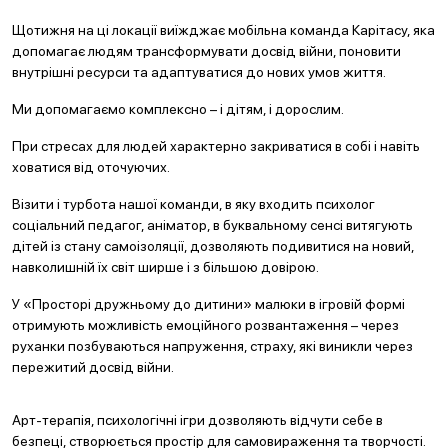
Щотижня на ці локації виїжджає мобільна команда Карітасу, яка
допомагає людям трансформувати досвід війни, поновити
внутрішні ресурси та адаптуватися до нових умов життя.
Ми допомагаємо комплексно – і дітям, і дорослим.
При стресах для людей характерно закриватися в собі і навіть
ховатися від оточуючих.
Візити і турбота нашої команди, в яку входить психолог
соціальний педагог, аніматор, в буквальному сенсі витягують
дітей із стану самоізоляції, дозволяють подивитися на новий,
навколишній їх світ ширше і з більшою довірою.
У «Просторі дружньому до дитини» малюки в ігровій формі
отримують можливість емоційного розвантаження – через
руханки позбуваються напруження, страху, які виникли через
пережитий досвід війни.
Арт-терапія, психологічні ігри дозволяють відчути себе в
безпеці, створюється простір для самовираження та творчості.