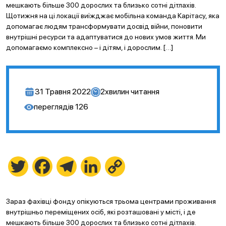
мешкають більше 300 дорослих та близько сотні дітлахів.
Щотижня на ці локації виїжджає мобільна команда Карітасу, яка
допомагає людям трансформувати досвід війни, поновити
внутрішні ресурси та адаптуватися до нових умов життя. Ми
допомагаємо комплексно – і дітям, і дорослим. […]
31 Травня 2022
2
хвилин читання
переглядів
126
Twitter
Facebook
Telegram
LinkedIn
Copy
Link
Зараз фахівці фонду опікуються трьома центрами проживання
внутрішньо переміщених осіб, які розташовані у місті, і де
мешкають більше 300 дорослих та близько сотні дітлахів.