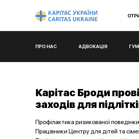
ОТР
ПРО НАС
АДВОКАЦІЯ
ГУМ
Карітас Броди пров
заходів для підлітк
Профілактика ризикованої поведінки 
Працівники Центру для дітей та сіме