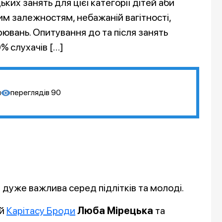
их занять для цієї категорії дітей аби
им залежностям, небажаній вагітності,
вань. Опитування до та після занять
0% слухачів […]
я
переглядів
90
дуже важлива серед підлітків та молоді.
ей
Карітасу Броди
Люба Мірецька
та