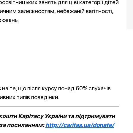
освітницьких занять для цієї категорії дітей
ичним залежностям, небажаній вагітності,
рювань.
 на те, що після курсу понад 60% слухачів
вних типів поведінки.
ошти Карітасу України та підтримувати
 за посиланням:
http://caritas.ua/donate/