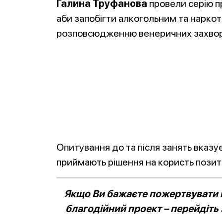
Галина Труфанова
провели серію пр
аби запобігти алкогольним та наркот
розповсюдженню венеричних захво
Опитування до та після занять вказує
приймають рішення на користь позити
Якщо Ви бажаєте пожертвувати к
благодійний проект – перейдіть