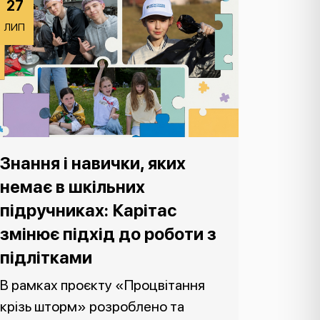
27
ЛИП
Знання і навички, яких
немає в шкільних
підручниках: Карітас
змінює підхід до роботи з
підлітками
В рамках проєкту «Процвітання
крізь шторм» розроблено та