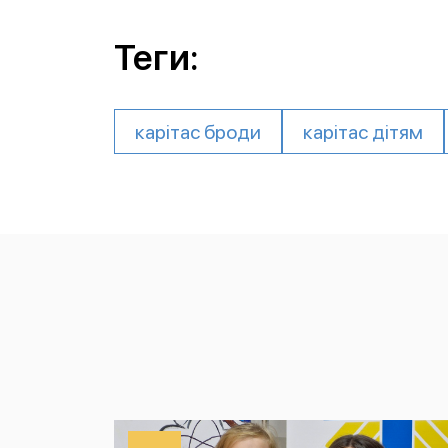
Теги:
карітас броди
карітас дітям