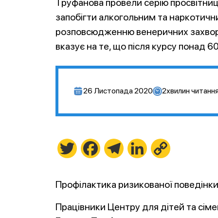
Труфанова провели серію просвітницьк
запобігти алкогольним та наркотичн
розповсюдженню венеричних захворю
вказує на те, що після курсу понад 6
26 Листопада 2020
2
хвилин читанн
Twitter
Facebook
Telegram
LinkedIn
Copy
Link
Профілактика ризикованої поведінки 
Працівники Центру для дітей та сім