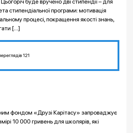
 Цьогоріч буде вручено дві стипендії – для
Мета стипендіальної програми: мотивація
чальному процесі, покращення якості знань,
гати […]
переглядів
121
инним фондом «Друзі Карітасу» запроваджує
ірі 10 000 гривень для школярів, які