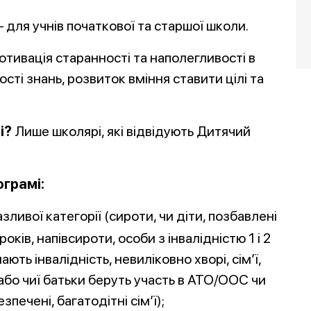
– для учнів початкової та старшої школи.
мотивація старанності та наполегливості в
ті знань, розвиток вміння ставити цілі та
і?
Лише школярі, які відвідують Дитячий
ограмі:
ливої категорії (сироти, чи діти, позбавлені
оків, напівсироти, особи з інвалідністю 1 і 2
ають інвалідність, невиліковно хворі, сім’ї,
або чиї батьки беруть участь в АТО/ООС чи
ечені, багатодітні сім’ї);