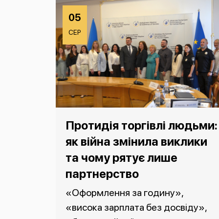
05
СЕР
Протидія торгівлі людьми:
як війна змінила виклики
та чому рятує лише
партнерство
«Оформлення за годину»,
«висока зарплата без досвіду»,