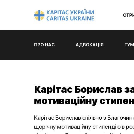
ОТР
ПРО НАС
АДВОКАЦІЯ
ГУМ
Карітас Борислав 
мотиваційну стипен
Карітас Борислав спільно з Благоч
щорічну мотиваційну стипендію в розм