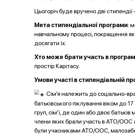
Цьогоріч буде вручено дві стипендії 
Мета стипендіальної програми
: 
навчальному процесі, покращення якос
досягати їх.
Хто може брати участь в програм
простір Карітасу.
Умови участі в стипендіальній пр
Сім’я належить до соціально-враз
батьківського піклування віком до 17 р
груп, сім’ї, де один або двоє батьків м
члени яких брали участь в АТО/ООС 
були учасниками АТО/ООС, малозабезп