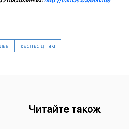
 за посиланням:
http://caritas.ua/donate/
слав
карітас дітям
Читайте також