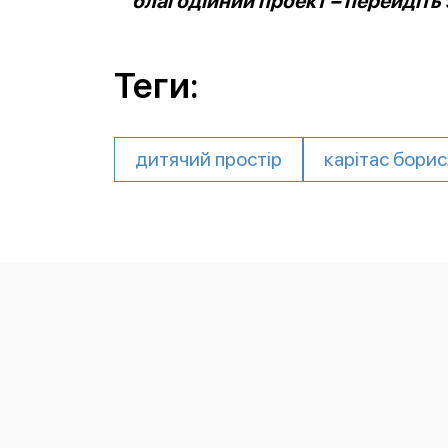
благодійний проект – перейдіть
Теги:
дитячий простір
карітас бори