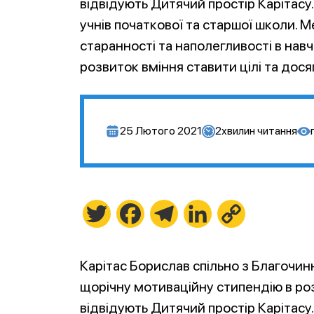
відвідують Дитячий простір Карітасу.
учнів початкової та старшої школи. 
старанності та наполегливості в нав
розвиток вміння ставити цілі та дося
25 Лютого 2021
2
хвилин читання
Twitter
Facebook
Telegram
LinkedIn
Copy
Link
Карітас Борислав спільно з Благоч
щорічну мотиваційну стипендію в розм
відвідують Дитячий простір Карітасу.