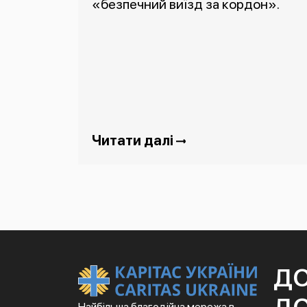
«безпечний виїзд за кордон».
Читати далі
Д
Найбільша благодійна мережа в