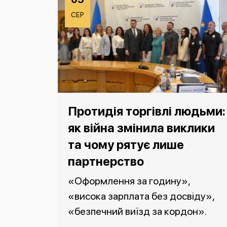
СЕР
Протидія торгівлі людьми:
як війна змінила виклики
та чому рятує лише
партнерство
«Оформлення за годину»,
«висока зарплата без досвіду»,
«безпечний виїзд за кордон».