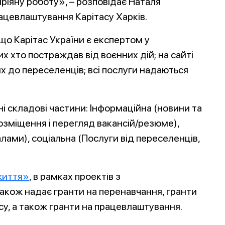
ріяну роботу», – розповідає Наталя
ацевлаштування Карітасу Харків.
 що Карітас України є експертом у
х хто постраждав від воєнних дій; на сайті
х до переселенців; всі послуги надаються
і складові частини: Інформаційна (новини та
розміщення і перегляд вакансій/резюме),
лами), соціальна (Послуги від переселенців,
життя»
, в рамках проектів з
також надає гранти на перенавчання, гранти
су, а також гранти на працевлаштування.