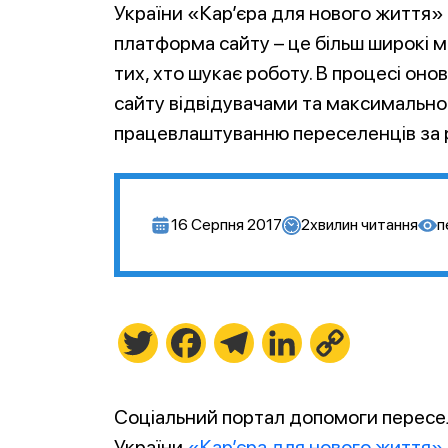
України «Кар’єра для нового життя»
платформа сайту – це більш широкі 
тих, хто шукає роботу. В процесі он
сайту відвідувачами та максимально
працевлаштуванню переселенців за 
16 Серпня 2017
2
хвилин читання
п
Twitter
Facebook
Telegram
LinkedIn
Copy
Link
Соціальний портал допомоги пересе
України
«Кар’єра для нового життя»