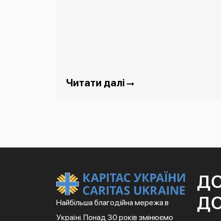
Читати далі
Д
ДО
Найбільша благодійна мережа в
Україні. Понад 30 років змінюємо