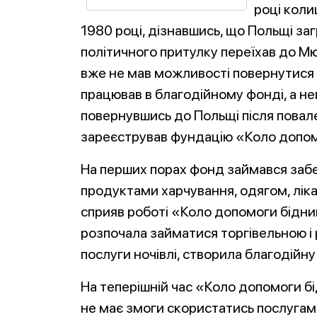
році коли
1980 році, дізнавшись, що Польщі заг
політичного притулку переїхав до Мю
вже не мав можливості повернутися д
працював в благодійному фонді, а нев
повернувшись до Польщі після повале
зареєстрував фундацію «Коло допом
На перших порах фонд займався за
продуктами харчування, одягом, лік
сприяв роботі «Коло допомоги бідним
розпочала займатися торгівельною і
послуги ночівлі, створила благодійну
На теперішній час «Коло допомоги б
не має змоги скористатись послугам