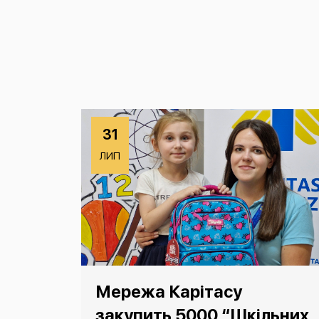
31
ЛИП
Мережа Карітасу
закупить 5000 “Шкільних