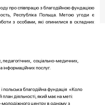
году про співпрацю з благодійною фундацією
ость, Республіка Польща. Метою угоди є
оботи з особами, які опинилися в складних
х, педагогічних, соціально-медичних,
а інформаційних послуг.
і польська благодійна фундація «Коло
план діяльності, який має на меті:
-молодіжного центру в одному з