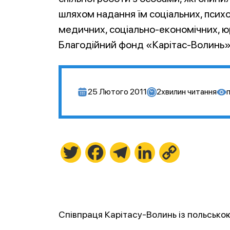
шляхом надання їм соціальних, психо
медичних, соціально-економічних, ю
Благодійний фонд «Карітас-Волинь»
25 Лютого 2011
2
хвилин читання
Twitter
Facebook
Telegram
LinkedIn
Copy
Link
Співпраця Карітасу-Волинь із польськ