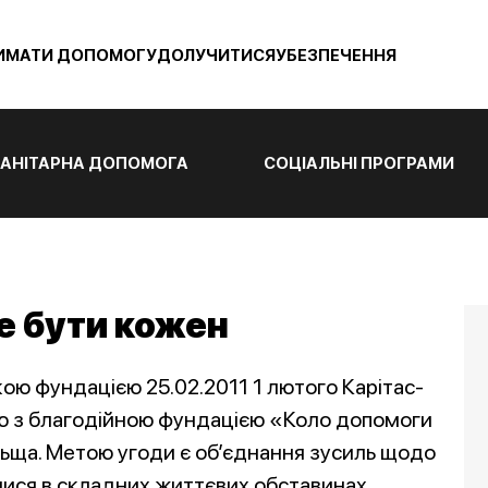
ИМАТИ ДОПОМОГУ
ДОЛУЧИТИСЯ
УБЕЗПЕЧЕННЯ
АНІТАРНА ДОПОМОГА
СОЦІАЛЬНІ ПРОГРАМИ
е бути кожен
кою фундацією 25.02.2011 1 лютого Карітас-
цю з благодійною фундацією «Коло допомоги
льща. Метою угоди є об’єднання зусиль щодо
илися в складних життєвих обставинах