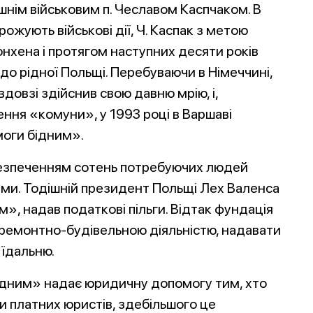
шнім військовим п. Чеславом Каспчаком. В
рожують військові дії, Ч. Каспак з метою
нхена і протягом наступних десяти років
о рідної Польщі. Перебуваючи в Німеччині,
довзі здійснив свою давню мрію, і,
ння «комуни», у 1993 році в Варшаві
оги бідним».
безпеченням сотень потребуючих людей
ами. Тодішній президент Польщі Лех Валенса
», надав податкові пільги. Відтак фундація
 ремонтно-будівельною діяльністю, надавати
 їдальню.
ідним» надає юридичну допомогу тим, хто
и платних юристів, здебільшого це