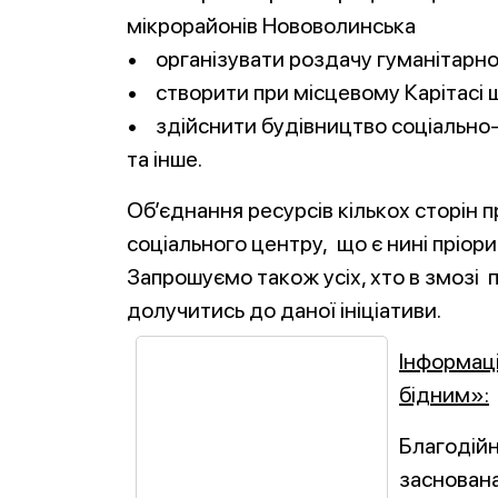
мікрорайонів Нововолинська
• організувати роздачу гуманітарн
• створити при місцевому Карітасі 
• здійснити будівництво соціально-
та інше.
Об’єднання ресурсів кількох сторін
соціального центру, що є нині пріор
Запрошуємо також усіх, хто в змозі 
долучитись до даної ініціативи.
Інформац
бідним»:
Благодій
заснована