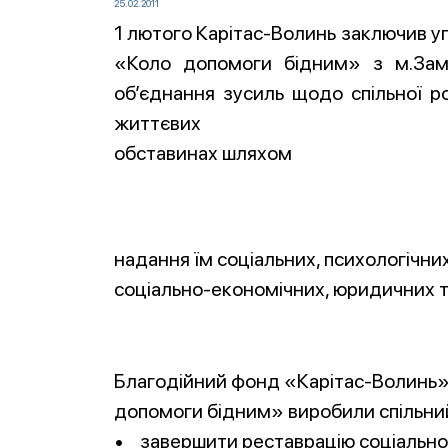
25.02.2011
1 лютого Карітас-Волинь заключив у
«Коло допомоги бідним» з м.Зам
об’єднання зусиль щодо спільної р
життєвих
обставинах шляхом
надання їм соціальних, психологічни
соціально-економічних, юридичних т
Благодійний фонд «Карітас-Волинь» 
допомоги бідним» виробили спільний 
• завершити реставрацію соціально