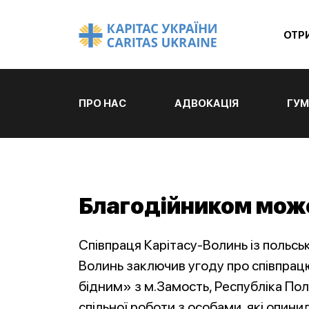
ОТР
ПРО НАС
АДВОКАЦІЯ
ГУМ
Благодійником мож
Співпраця Карітасу-Волинь із польсь
Волинь заключив угоду про співпра
бідним» з м.Замость, Республіка По
спільної роботи з особами, які опин