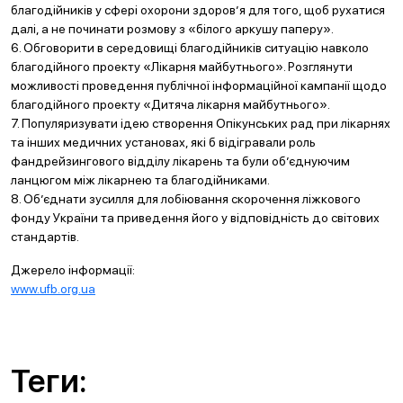
благодійників у сфері охорони здоров’я для того, щоб рухатися
далі, а не починати розмову з «білого аркушу паперу».
6. Обговорити в середовищі благодійників ситуацію навколо
благодійного проекту «Лікарня майбутнього». Розглянути
можливості проведення публічної інформаційної кампанії щодо
благодійного проекту «Дитяча лікарня майбутнього».
7. Популяризувати ідею створення Опікунських рад при лікарнях
та інших медичних установах, які б відігравали роль
фандрейзингового відділу лікарень та були об’єднуючим
ланцюгом між лікарнею та благодійниками.
8. Об’єднати зусилля для лобіювання скорочення ліжкового
фонду України та приведення його у відповідність до світових
стандартів.
Джерело інформації:
www.ufb.org.ua
Теги: