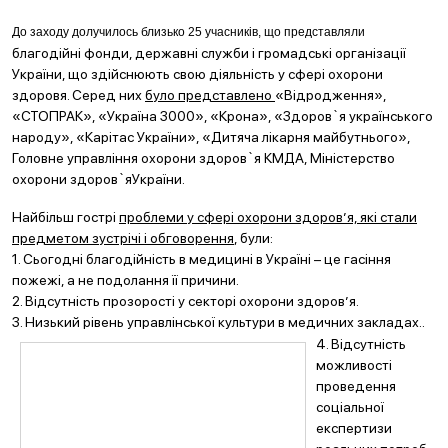
До заходу
долучилось близько 25 учасників, що представляли
благодійні фонди, державні служби і громадські організації
України, що здійснюють свою діяльність у сфері охорони
здоровя. Серед них
було представлено
«Відродження»,
«СТОПРАК», «Україна 3000», «Крона», «Здоров`я українського
народу», «Карітас України», «Дитяча лікарня майбутнього»,
Головне управління охорони здоров`я КМДА, Міністерство
охорони здоров`яУкраїни.
Найбільш гострі
проблеми у сфері охорони здоров’я, які стали
предметом зустрічі і обговорення
, були:
1. Сьогодні благодійність в медицині в Україні – це гасіння
пожежі, а не подолання її причини.
2. Відсутність прозорості у секторі охорони здоров’я.
3. Низький рівень управлінської культури в медичних закладах..
4. Відсутність
можливості
проведення
соціальної
експертизи