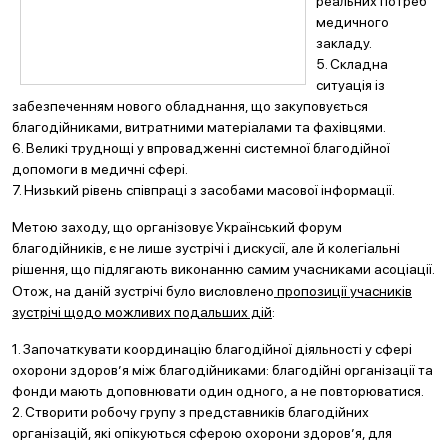
реальних потреб
медичного
закладу.
5. Складна
ситуація із
забезпеченням нового обладнання, що закуповується
благодійниками, витратними матеріалами та фахівцями.
6. Великі труднощі у впровадженні системної благодійної
допомоги в медичні сфері.
7. Низький рівень співпраці з засобами масової інформації.
Метою заходу, що організовує Український форум
благодійників, є не лише зустрічі і дискусії, але й колегіальні
рішення, що підлягають ви
конанню самим учасниками асоціації.
Отож, на даній зустрічі було висловлено
пропозиції учасників
зустрічі щодо можливих подальших дій
:
1. Започаткувати координацію благодійної діяльності у сфері
охорони здоров’я між благодійниками: благодійні організації та
фонди мають доповнювати один одного, а не повторюватися.
2. Створити робочу групу з представників благодійних
організацій, які опікуються сферою охорони здоров’я, для