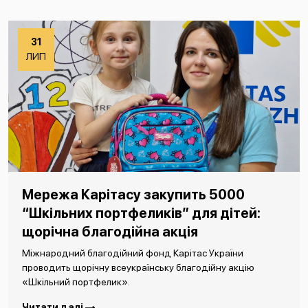
31
ЛИП
Мережа Карітасу закупить 5000
“Шкільних портфеликів” для дітей:
щорічна благодійна акція
Міжнародний благодійний фонд Карітас України
проводить щорічну всеукраїнську благодійну акцію
«Шкільний портфелик».
Читати далі