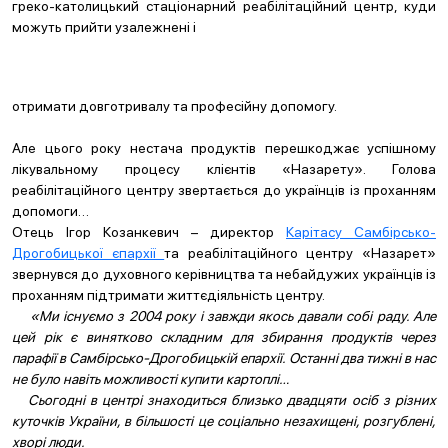
греко-католицький стаціонарний реабілітаційний центр, куди
можуть прийти узалежнені і
отримати довготривалу та професійну допомогу.
Але цього року нестача продуктів перешкоджає успішному
лікувальному процесу клієнтів «Назарету». Голова
реабілітаційного центру звертається до українців із проханням
допомоги…
Отець Ігор Козанкевич – директор
Карітасу Самбірсько-
Дрогобицької єпархії
та реабілітаційного центру «Назарет»
звернувся до духовного керівництва та небайдужих українців із
проханням підтримати життєдіяльність центру.
«Ми існуємо з 2004 року і завжди якось давали собі раду. Але
цей рік є винятково складним для збирання продуктів через
парафії в Самбірсько-Дрогобицькій епархії. Останні два тижні в нас
не було навіть можливості купити картоплі…
Сьогодні в центрі знаходиться близько двадцяти осіб з різних
куточків України, в більшості це соціально незахищені, розгублені,
хворі люди.