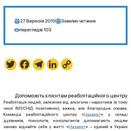
27 Вересня 2010
3
хвилин читання
переглядів
103
Twitter
Facebook
Telegram
LinkedIn
Copy
Link
Допоможіть клієнтам реабілітаційного центру
Реабілітація людей, залежних від алкоголю і наркотиків (в тому
числі ВІЛ/СНІД позитивних), важка, але благородна справа.
Команда реабілітаційного центру «
Назарет
» у складі
духівників, психологів, консультантів допомагають людям
заново віднайти себе у житті. «
Назарет
» – єдиний в Україні