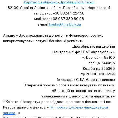
Карітас Самбірсько-Дргобицької Єпархії
82100. Україна. Львівська обл. м. Дрогобич. вул. Чорновола, 4
тел./факс.: +38 03244 22458
моб. тел.: +38 067 380 80 98
e-mail:
karitas@mail.lviv.ua
А якщо у Вас є можливість допомогти фінансово, просимо
використовувати наступні банківські реквізити:
Дрогобицьке відділення
Центральної філії ПАТ «Кредобанк»
м. Дрогобич, 82100
площа Ринок, 5
Код банку 325365
Р/р 2600801160264
(в доларах США, Євро та гривнях)
В переказі просимо обов’язково вказувати позначку:
«Благодійна пожертва на допомогу
узалежненим від алкоголю та наркотиків»
* Клієнти «Назарету» розповідають про своє зцілення в стінах
Реабілітаційного центру: «
Тут просто духовно народжуєшся
заново
…»