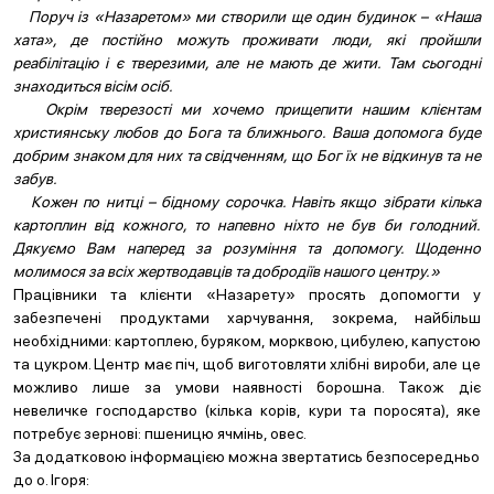
Поруч із «Назаретом» ми створили ще один будинок – «Наша
хата», де постійно можуть проживати люди, які пройшли
реабілітацію і є тверезими, але не мають де жити. Там сьогодні
знаходиться вісім осіб.
Окрім тверезості ми хочемо прищепити нашим клієнтам
християнську любов до Бога та ближнього. Ваша допомога буде
добрим знаком для них та свідченням, що Бог їх не відкинув та не
забув.
Кожен по нитці – бідному сорочка. Навіть якщо зібрати кілька
картоплин від кожного, то напевно ніхто не був би голодний.
Дякуємо Вам наперед за розуміння та допомогу. Щоденно
молимося за всіх жертводавців та добродіїв нашого центру.»
Працівники та клієнти «Назарету» просять допомогти у
забезпечені продуктами харчування, зокрема, найбільш
необхідними: картоплею, буряком, морквою, цибулею, капустою
та цукром. Центр має піч, щоб виготовляти хлібні вироби, але це
можливо лише за умови наявності борошна. Також діє
невеличке господарство (кілька корів, кури та поросята), яке
потребує зернові: пшеницю ячмінь, овес.
За додатковою інформацією можна звертатись безпосередньо
до о. Ігоря: