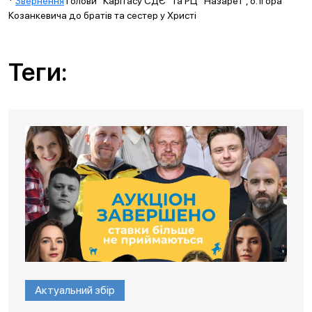
*
Звернення
Голови “Карітасу СДЄ” та РЦ “Назарет”, о. Ігора
Козанкевича до братів та сестер у Христі
Теги:
Актуальний збір