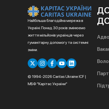
Д
ДО
Найбільша благодійна мережа в
Україні. Понад 30 років змінюємо
життя мільйонів українців через
Адво
гуманітарну допомогу та системні
Вакан
зміни.
Воло
Парт
© 1994-2026 Caritas Ukraine ICF |
МБФ "Карітас України"
Підт