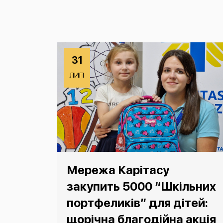
31
ЛИП
Мережа Карітасу
закупить 5000 “Шкільних
портфеликів” для дітей:
щорічна благодійна акція