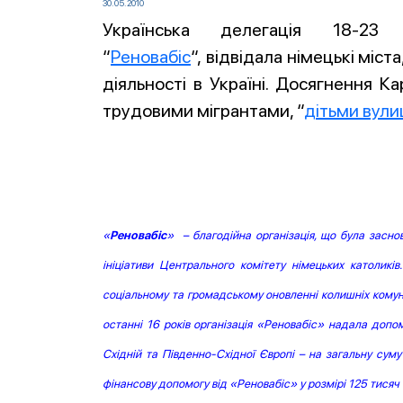
30.05.2010
Українська делегація 18-23 
“
Реновабіс
“, відвідала німецькі міс
діяльності в Україні. Досягнення К
трудовими мігрантами, “
дітьми вули
«
Реновабіс
» – благодійна організація, що була засн
ініціативи Центрального комітету німецьких католикі
соціальному та громадському оновленні колишніх комуні
останні 16 років організація «Реновабіс» надала допом
Східній та Південно-Східної Європі – на загальну суму
фінансову допомогу від «Реновабіс» у розмірі 125 тисяч є