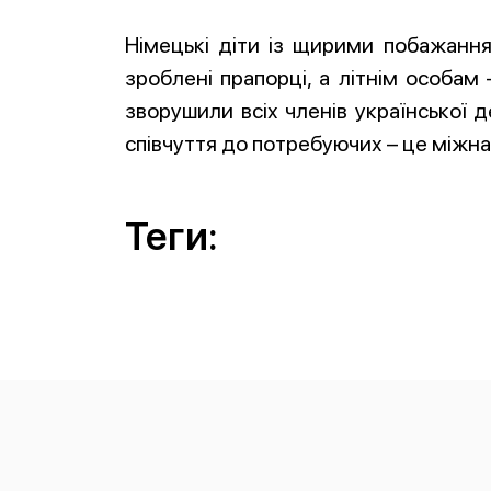
Німецькі діти із щирими побажанн
зроблені прапорці, а літнім особам 
зворушили всіх членів української д
співчуття до потребуючих – це міжн
Теги: