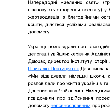
Напередодні «зелених свят» (тр
вшановують створення всесвіту) у Н
жертводавців із благодійними орга
кошти, діляться успіхами реалізов
допомогу.
Українці розповідали про благодійн
делегації увійшли: керівник Адмініс
Дзюрах, директор Інституту історії
Шпиталю Шептицького
Дзвенислава 
«Ми відвідували німецькі школи, 
розповідали про життя українців та
Дзвенислава Чайківська. Німецьки
повідомили про здійснення проект
допомогу
неповносправним
, про ро