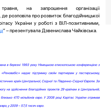
травня, на запрошення організації
та, де розповіла про розвиток благодійницької
арітасу України у роботі з ВІЛ-позитивними,
ці
” – презентувала Дзвенислава Чайківська.
ована в березні 1993 року Німецькою єпископською конференцією з
в. «Реновабіс» надає підтримку своїм партнерам у пастирському,
стичних країн Центральної, Східної та Південно-Східної Європи. За
огу на здійснення благодійних проектів 29 країнам в Центральній,
 близько 470 мільйонів євро. У 2008 році Карітас України отримав
вро, у 2009 – 57,5 тисяч євро.