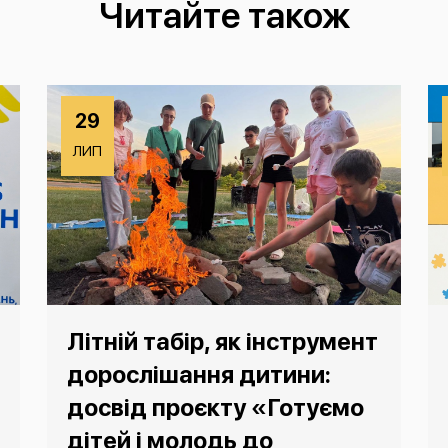
Читайте також
29
ЛИП
Літній табір, як інструмент
дорослішання дитини:
досвід проєкту «Готуємо
дітей і молодь до