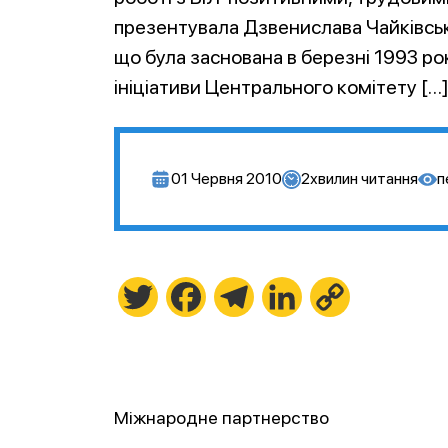
презентувала Дзвенислава Чайківськ
що була заснована в березні 1993 р
ініціативи Центрального комітету […
01 Червня 2010
2
хвилин читання
п
Twitter
Facebook
Telegram
LinkedIn
Copy
Link
Міжнародне партнерство