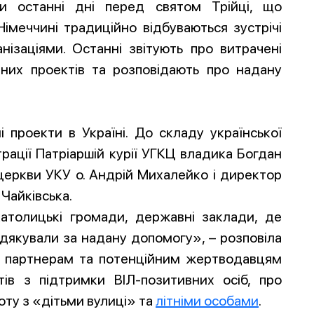
и останні дні перед святом Трійці, що
імеччині традиційно відбуваються зустрічі
нізаціями. Останні звітують про витрачені
аних проектів та розповідають про надану
і проекти в Україні. До складу української
трації Патріаршій курії УГКЦ владика Богдан
 церкви УКУ о. Андрій Михалейко і директор
Чайківська.
католицькі громади, державні заклади, де
 дякували за надану допомогу», – розповіла
м партнерам та потенційним жертводавцям
ів з підтримки ВІЛ-позитивних осіб, про
боту з «дітьми вулиці» та
літніми особами
.