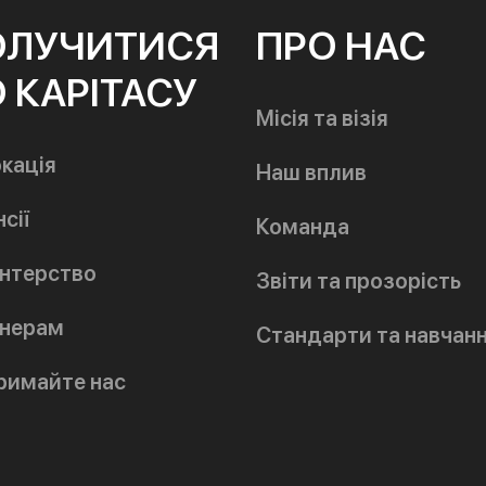
ОЛУЧИТИСЯ
ПРО НАС
 КАРІТАСУ
Місія та візія
кація
Наш вплив
сії
Команда
нтерство
Звіти та прозорість
нерам
Стандарти та навчан
римайте нас