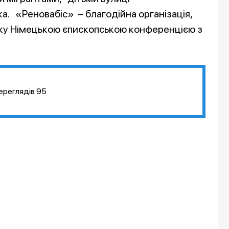
а. «Реновабіс» – благодійна організація,
оку Німецькою єпископською конференцією з
]
ереглядів
95