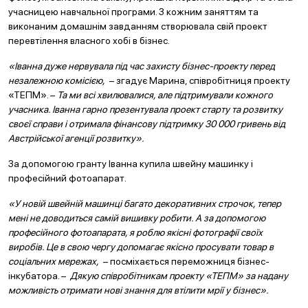
учасницею навчальної програми. З кожним заняттям та
виконаним домашнім завданням створювала свій проект
перевтілення власного хобі в бізнес.
«Іванна дуже нервувала під час захисту бізнес-проекту перед
незалежною комісією,
– згадує Марина, співробітниця проекту
«ТЕПМ». –
Та ми всі хвилювалися, але підтримували кожного
учасника. Іванна гарно презентувала проект старту та розвитку
своєї справи і отримала фінансову підтримку 30 000 гривень від
Австрійської агенції розвитку».
За допомогою гранту Іванна купила швейну машинку і
професійний фотоапарат.
«У новій швейній машинці багато декоративних строчок, тепер
мені не доводиться самій вишивку робити. А за допомогою
професійного фотоапарата, я роблю якісні фотографії своїх
виробів. Це в свою чергу допомагає якісно просувати товар в
соціальних мережах,
– посміхається переможниця бізнес-
інкубатора. –
Дякую співробітникам проекту «ТЕПМ» за надану
можливість отримати нові знання для втілити мрії у бізнес».