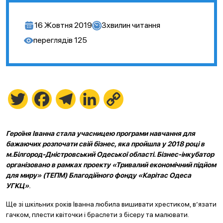
16 Жовтня 2019
3
хвилин читання
переглядів
125
Twitter
Facebook
Telegram
LinkedIn
Copy
Link
Героїня Іванна стала учасницею програми навчання для
бажаючих розпочати свій бізнес, яка пройшла у 2018 році в
м.Білгород-Дністровський Одеської області. Бізнес-інкубатор
організовано в рамках проекту «Тривалий економічний підйом
для миру» (ТЕПМ) Благодійного фонду «Карітас Одеса
УГКЦ»
.
Ще зі шкільних років Іванна любила вишивати хрестиком, в’язати
гачком, плести квіточки і браслети з бісеру та малювати.