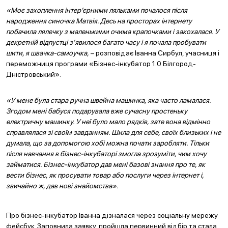
«Моє захоплення інтер’єрними ляльками почалося після
народження синочка Матвія. Десь на просторах інтернету
побачила лялечку з маленькими очима крапочками і закохалася. У
декретній відпустці з’явилося багато часу і я почала пробувати
шити, я швачка-самоучка,
– розповідає Іванна Сирбул, учасниця і
переможниця програми «Бізнес-інкубатор 1.0 Білгород-
Дністровський».
«У мене була стара ручна швейна машинка, яка часто ламалася.
Згодом мені бабуся подарувала вже сучасну простеньку
електричну машинку. У неї було мало рядків, зате вона відмінно
справлялася зі своїм завданням. Шила для себе, своїх близьких і не
думала, що за допомогою хобі можна почати заробляти. Тільки
після навчання в бізнес-інкубаторі змогла зрозуміти, чим хочу
займатися. Бізнес-інкубатор дав мені базові знання про те, як
вести бізнес, як просувати товар або послуги через інтернет і,
звичайно ж, дав нові знайомства».
Про бізнес-інкубатор Іванна дізналася через соціальну мережу
фейсбук. Заповнила заявку, пройшла первинний відбір та стала