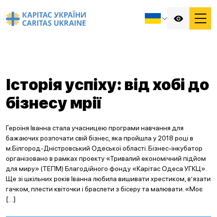
Історія успіху: від хобі до
бізнесу мрії
Героїня Іванна стала учасницею програми навчання для
бажаючих розпочати свій бізнес, яка пройшла у 2018 році в
м.Білгород-Дністровський Одеської області. Бізнес-інкубатор
організовано в рамках проекту «Тривалий економічний підйом
для миру» (ТЕПМ) Благодійного фонду «Карітас Одеса УГКЦ».
Ще зі шкільних років Іванна любила вишивати хрестиком, в’язати
гачком, плести квіточки і браслети з бісеру та малювати. «Моє
[…]