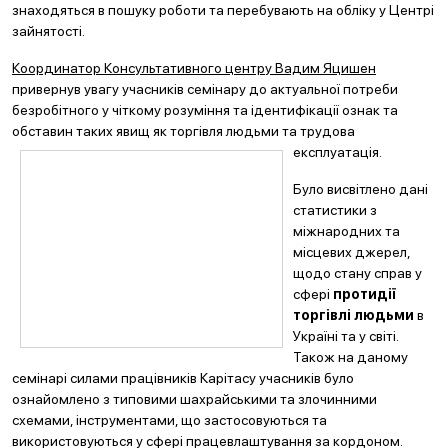
знаходяться в пошуку роботи та перебувають на обліку у Центрі
зайнятості.
Координатор Консультативного центру Вадим Яцишен
привернув увагу учасників семінару до актуальної потреби
безробітного у чіткому розуміння та ідентифікації ознак та
обставин таких явищ як торгівля людьми та трудова
експлуатація.
Було висвітлено дані
статистики з
міжнародних та
місцевих джерел,
щодо стану справ у
сфері
протидії
торгівлі людьми
в
Україні та у світі.
Також на даному
семінарі силами працівників Карітасу учасників було
ознайомлено з типовими шахрайськими та злочинними
схемами, інструментами, що застосовуються та
використовуються у сфері працевлаштування за кордоном.