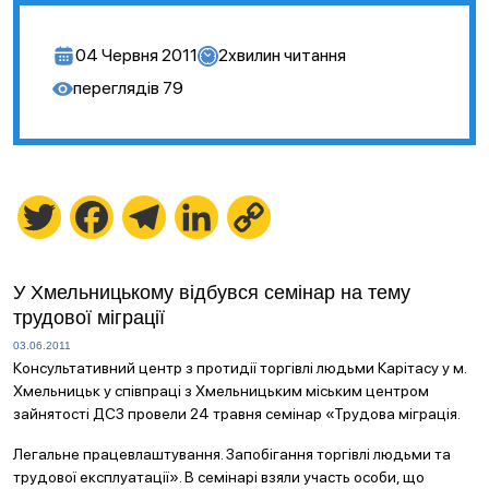
04 Червня 2011
2
хвилин читання
переглядів
79
Twitter
Facebook
Telegram
LinkedIn
Copy
Link
У Хмельницькому відбувся семінар на тему
трудової міграції
03.06.2011
Консультативний центр з протидії торгівлі людьми Карітасу у м.
Хмельницьк у співпраці з Хмельницьким міським центром
зайнятості ДСЗ провели 24 травня семінар «Трудова міграція.
Легальне працевлаштування. Запобігання торгівлі людьми та
трудової експлуатації». В семінарі взяли участь особи, що