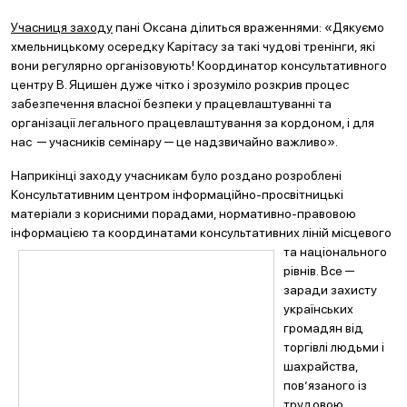
Учасниця заходу
пані Оксана ділиться враженнями: «Дякуємо
хмельницькому осередку Карітасу за такі чудові тренінги, які
вони регулярно організовують! Координатор консультативного
центру В. Яцишен дуже чітко і зрозуміло розкрив процес
забезпечення власної безпеки у працевлаштуванні та
організації легального працевлаштування за кордоном, і для
нас ─ учасників семінару ─ це надзвичайно важливо».
Наприкінці заходу учасникам було роздано розроблені
Консультативним центром інформаційно-просвітницькі
матеріали з корисними порадами, нормативно-правовою
інформацією та координатами консультативних ліній місцевого
та
національного
рівнів. Все ─
заради захисту
українських
громадян від
торгівлі людьми і
шахрайства,
пов’язаного із
трудовою