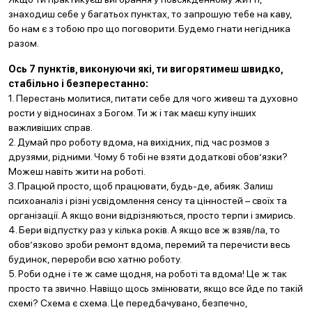
знаходиш себе у багатьох пунктах, то запрошую тебе на каву,
бо нам є з тобою про що поговорити. Будемо гнати негідника
разом.
Ось 7 пунктів, виконуючи які, ти вигорятимеш швидко,
стабільно і безперестанно:
1. Перестань молитися, питати себе для чого живеш та духовно
рости у відносинах з Богом. Ти ж і так маєш купу інших
важливіших справ.
2. Думай про роботу вдома, на вихідних, під час розмов з
друзями, рідними. Чому б тобі не взяти додаткові обов’язки?
Можеш навіть жити на роботі.
3. Працюй просто, щоб працювати, будь-де, абияк. Залиш
психоаналіз і різні усвідомлення сенсу та цінностей – своїх та
організації. А якщо вони відрізняються, просто терпи і змирись.
4. Бери відпустку раз у кілька років. А якщо все ж взяв/ла, то
обов’язково зроби ремонт вдома, перемий та перечисти весь
будинок, перероби всю хатню роботу.
5. Роби одне і те ж саме щодня, на роботі та вдома! Це ж так
просто та звично. Навіщо щось змінювати, якщо все йде по такій
схемі? Схема є схема. Це передбачувано, безпечно,