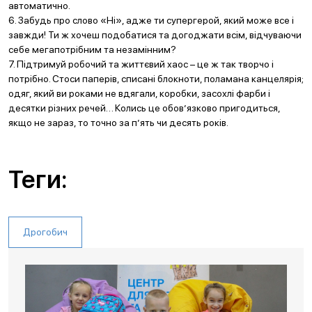
автоматично.
6. Забудь про слово «Ні», адже ти супергерой, який може все і
завжди! Ти ж хочеш подобатися та догоджати всім, відчуваючи
себе мегапотрібним та незамінним?
7. Підтримуй робочий та життєвий хаос – це ж так творчо і
потрібно. Стоси паперів, списані блокноти, поламана канцелярія;
одяг, який ви роками не вдягали, коробки, засохлі фарби і
десятки різних речей… Колись це обов’язково пригодиться,
якщо не зараз, то точно за п’ять чи десять років.
Теги:
Дрогобич