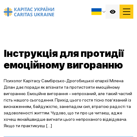
Інструкція для протидії
емоційному вигоранню
Психолог Карітасу Самбірсько-Дрогобицької єпархії Мілена
Ділан дає поради як впізнати та протистояти емоційному
вигоранню. Емоційне вигорання – непроханий, але такий частий
гість нашого сьогодення. Прихід цього гостя тісно пов’язаний із
виснаженням, байдужістю, занепадом сил, втратою радості та
задоволеності життям. Чудово, що ти про це читаєш, адже
хочеш якнайшвидше вигнати цього непроханого відвідувача.
Якщо ти практикуєш […]