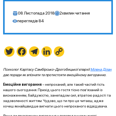
08 Листопада 2018
2
хвилин читання
переглядів
84
Twitter
Facebook
Telegram
LinkedIn
Copy
Link
Психолог Карітасу Самбірсько-Дрогобицької єпархії
Мілена Ділан
дає поради як впізнати та протистояти емоційному вигоранню.
Емоційне вигорання
– непроханий, але такий частий гість
нашого сьогодення. Прихід цього гостя тісно пов’язаний із
виснаженням, байдужістю, занепадом сил, втратою радості та
задоволеності життям. Чудово, що ти про це читаєш, адже
хочеш якнайшвидше вигнати цього непроханого відвідувача.
Якщо ти практикуєш вигорання у повсякденному житті,