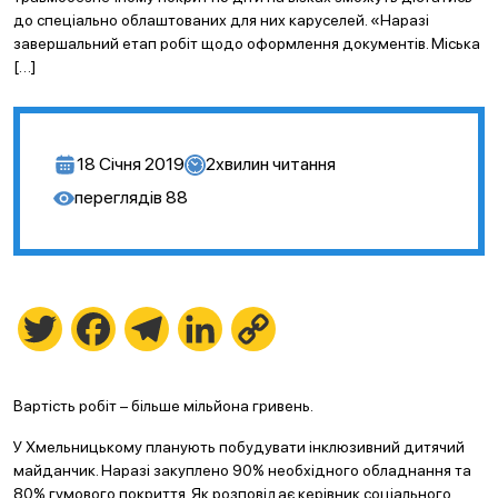
до спеціально облаштованих для них каруселей. «Наразі
завершальний етап робіт щодо оформлення документів. Міська
[…]
18 Січня 2019
2
хвилин читання
переглядів
88
Twitter
Facebook
Telegram
LinkedIn
Copy
Link
Вартість робіт – більше мільйона гривень.
У Хмельницькому планують побудувати інклюзивний дитячий
майданчик. Наразі закуплено 90% необхідного обладнання та
80% гумового покриття. Як розповідає керівник соціального