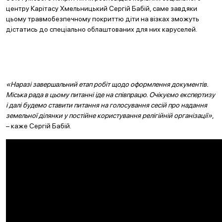
центру Карітасу Хмельницький Сергій Бабій, саме завдяки
цьому травмобезпечному покриттю діти на візках зможуть
дістатись до спеціально облаштованих для них каруселей.
«Наразі завершальний етап робіт щодо оформлення документів.
Міська рада в цьому питанні іде на співпрацю. Очікуємо експертизу
і далі будемо ставити питання на голосування сесій про надання
земельної ділянки у постійне користування релігійній організації»
,
– каже Сергій Бабій.