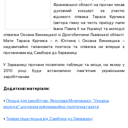
Франківської області на прочан чекав
духовний концерт за участю
відомого співака Тараса Курчика
(автора гімну на честь приїзду папи
Івана Павла ІІ на Україну) та молодої
співачки Оксани Винницької із Дрогобиччини Львівської області.
Мати Тараса Курчика – п. Юстина і Оксана Винницька –
надзвичайно талановита поетеса та співачка не вперше є
прочанками від Самбора до Зарваниці.
У Зарваниці прочани посвятили таблицю та місце, на якому у
2010 році буде встановлено пам’ятник українським
заробітчанам.
Додаткові матеріали:
•
Проща для заробітчан, Ярослава Музиченько, “Україна
молода” щоденна інформаційно-політична газета
•
Триває піша проща від Самбора до Зарваниці