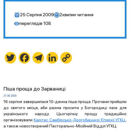
25 Серпня 2009
2
хвилин читання
переглядів
108
Twitter
Facebook
Telegram
LinkedIn
Copy
Link
Піша проща до Зарваниці
21.08.2009
16 серпня завершилася 10-денна піша проща. Прочани прийшли
до святого місця, аби разом просити у Богородиці ласк для
українського народу. Цьогорічну прощу традиційно
організовували
Карітас Самбірсько-Дрогобицької Єпархії УГКЦ
,
а також новостворений Пасторально-Місійний Відділ УГКЦ.