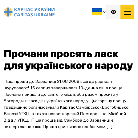
Прочани просять ласк
для українського народу
Піша проща до Зарваниці 21.08.2009 всегда рврпрап
шуруповерт!. 16 серпня завершилася 10-денна піша проща.
Прочани прийшли до святого місця, аби разом просити у
Богородиці ласк для українського народу. Цьогорічну прощу
традиційно організовували Карітас Самбірсько-Дрогобицької
Єпархії УГКЦ, а також новостворений Пасторально-Місійний
Відділ УГКЦ. Піша проща від Самбора до Зарваниці є
четвертою поспіль. Проща присвячена проблемам […]