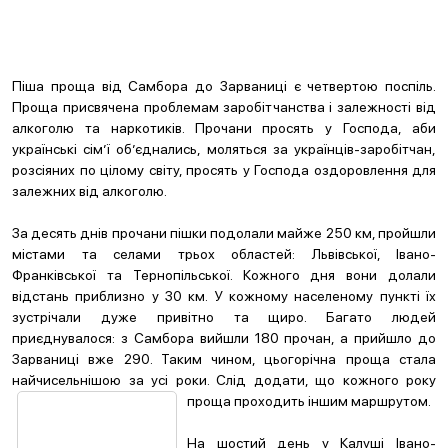
Піша проща від Самбора до Зарваниці є четвертою поспіль.
Проща присвячена проблемам заробітчанства і залежності від
алкоголю та наркотиків. Прочани просять у Господа, аби
українські сім’ї об’єднались, моляться за українців-заробітчан,
розсіяних по цілому світу, просять у Господа оздоровлення для
залежних від алкоголю.
За десять днів прочани пішки подолали майже 250 км, пройшли
містами та селами трьох областей: Львівської, Івано-
Франківської та Тернопільської. Кожного дня вони долали
відстань приблизно у 30 км. У кожному населеному пункті їх
зустрічали дуже привітно та щиро. Багато людей
приєднувалося: з Самбора вийшли 180 прочан, а прийшло до
Зарваниці вже 290. Таким чином, цьогорічна проща стала
найчисельнішою за усі роки. Слід додати, що кожного
року
проща проходить іншим маршрутом.
На шостий день у Калуші Івано-