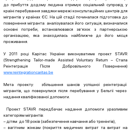
до прибуття додому людина отримує соціальний супровід у
країні перебування завдяки мережі консультаційних центрів для
мігрантів у країнах ЄС. На цій стадії починалася підготовка до
повернення мігранта: аналізувалася його ситуація, визначалися
основні потреби, встановлювався зв’язок з партнерською
організацією, яка знаходилась найближче до його місця
проживання.
У 2011 році Карітас України виконуватиме проект STAVR
(Strengthening Tailor-made Assisted Voluntary Return – Стала
Реінтеграція Після Добровільного Повернення)
www.reintegrationcaritas.be
Мета проекту: збільшення шансів успішної реінтеграції
мігрантів, що повернулися після перебування у Бельгії через
надання кваліфікованої допомоги.
Проект STAVR передбачає надання допомоги уразливим
категоріям мігрантів:
– дітям до 18 років (забезпечення навчання або тренінгів),
– вагітним жінкам (покриття медичних витрат та витрат на