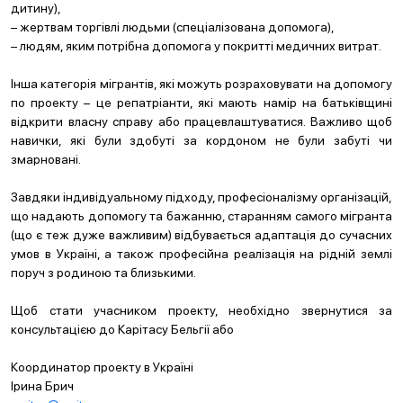
дитину),
– жертвам торгівлі людьми (спеціалізована допомога),
– людям, яким потрібна допомога у покритті медичних витрат.
Інша категорія мігрантів, які можуть розраховувати на допомогу
по проекту – це репатріанти, які мають намір на батьківщині
відкрити власну справу або працевлаштуватися. Важливо щоб
навички, які були здобуті за кордоном не були забуті чи
змарновані.
Завдяки індивідуальному підходу, професіоналізму організацій,
що надають допомогу та бажанню, старанням самого мігранта
(що є теж дуже важливим) відбувається адаптація до сучасних
умов в Україні, а також професійна реалізація на рідній землі
поруч з родиною та близькими.
Щоб стати учасником проекту, необхідно звернутися за
консультацією до Карітасу Бельгії або
Координатор проекту в Україні
Ірина Брич