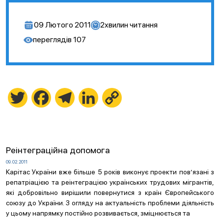
09 Лютого 2011
2
хвилин читання
переглядів
107
Twitter
Facebook
Telegram
LinkedIn
Copy
Link
Реінтеграційна допомога
09.02.2011
Карітас України вже більше 5 років виконує проекти пов’язані з
репатріацією та реінтеграцією українських трудових мігрантів,
які добровільно вирішили повернутися з країн Європейського
союзу до України. З огляду на актуальність проблеми діяльність
у цьому напрямку постійно розвивається, зміцнюється та