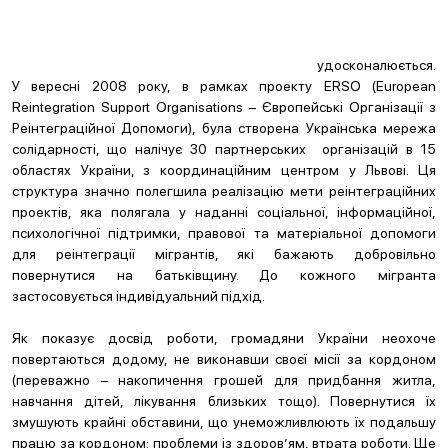
удосконалюється.
У вересні 2008 року, в рамках проекту ERSO (European
Reintegration Support Organisations – Європейські Організації з
Реінтеграційної Допомоги), була створена Українська мережа
солідарності, що налічує 30 партнерських організацій в 15
областях України, з координаційним центром у Львові. Ця
структура значно полегшила реалізацію мети реінтеграційних
проектів, яка полягала у наданні соціальної, інформаційної,
психологічної підтримки, правової та матеріальної допомоги
для реінтеграції мігрантів, які бажають добровільно
повернутися на батьківщину. До кожного мігранта
застосовується індивідуальний підхід.
Як показує досвід роботи, громадяни України неохоче
повертаються додому, не виконавши своєї місії за кордоном
(переважно – накопичення грошей для придбання житла,
навчання дітей, лікування близьких тощо). Повернутися їх
змушують крайні обставини, що унеможливлюють їх подальшу
працю за кордоном: проблеми із здоров’ям, втрата роботи. Ще