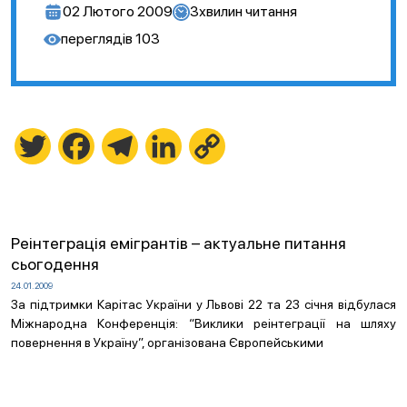
02 Лютого 2009
3
хвилин читання
переглядів
103
Twitter
Facebook
Telegram
LinkedIn
Copy
Link
Реінтеграція емігрантів – актуальне питання
сьогодення
24.01.2009
За підтримки Карітас України у Львові 22 та 23 січня відбулася
Міжнародна Конференція: “Виклики реінтеграції на шляху
повернення в Україну”, організована Європейськими