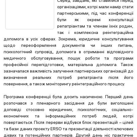
Серед завдань, які ставилися перед
організаціями, котрі мали намір стати
партнерськими, під час конференції
були як окремі консультації
репатріантам та членам їхніх родин,
так і комплексна реінтеграційна
допомога в усіх сферах. Зокрема, юридичне консультування
щодо переоформлення документів чи інших питань,
психологічний супровід, допомога в отриманні відповідного
медичного обслуговування, пошук роботи та програми
професійної перепідготовки, матеріальна допомога. Також
зазначалася важливість залучення партнерських організацій до
визначення реальних потреб репатріанта після його
повернення, а також моніторингу реінтеграційного процесу.
Програма конференції була досить насиченою. Перший день
розпочався з пленарного засідання де були виголошені
доповіді стосовно юридичних, психологічних, соціально-
економічних та інформаційних потреб людей, котрі
повертаються. Після перерви відбувся блок презентацій – цілей
та бази даних проекту ERSO та презентації діяльності ключових
дієвих та потенційних партнерів. Другий день ніс практичне