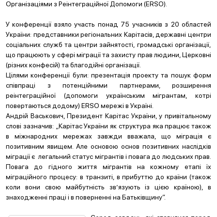
Організаціями з Реінтеграційної Допомоги (ERSO).
У конференції взяло участь понад 75 учасників з 20 областей
України: представники регіональних Карітасів, державні центри
соціальних служб та центри зайнятості, громадські організації,
що працюють у сфері міграції та захисту прав людини, Церковні
(різних конфесій) та благодійні організації.
Цілями конференції були: презентація проекту та пошук форм
співпраці з потенційними партнерами, розширення
реінтеграційної (допомоги українським мігрантам, котрі
повертаються додому) ERSO мережі в Україні.
Андрій Васькович, Президент Карітас України, у привітальному
слові зазначив: „Карітас України як структура яка працює також
в міжнародних мережах завжди вважала, що міграція є
позитивним явищем. Але основою основ позитивних наслідків
міграції є легальний статус мігрантів і повага до людських прав.
Повага до гідного життя мігрантів на кожному етапі їх
міграційного процесу: в транзиті, в прибуттю до країни (також
коли вони свою майбутність зв’язують із цією країною), в
знаходженні праці і в поверненні на Батьківщину”.